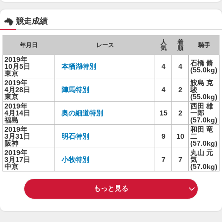
競走成績
人
着
年月日
レース
騎手
気
順
2019年
石橋 脩
10月5日
本栖湖特別
4
4
(55.0kg)
東京
2019年
鮫島 克
4月28日
陣馬特別
4
2
駿
東京
(55.0kg)
2019年
西田 雄
4月14日
奥の細道特別
15
2
一郎
福島
(57.0kg)
2019年
和田 竜
3月31日
明石特別
9
10
二
阪神
(57.0kg)
2019年
丸山 元
3月17日
小牧特別
7
7
気
中京
(57.0kg)
もっと見る