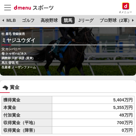
dメニュー
球
MLB
ゴルフ
高校野球
競馬
Jリーグ
プロ野球（2軍）
牡 鹿毛 登録抹消
ミヤジユウダイ
父:カンパニー
母:トゥザハピネス
調教師:川村 禎彦 (栗東)
馬主:曽我 司
生産者:ノーザンファーム
賞金
獲得賞金
5,404万円
本賞金
5,355万円
付加賞金
49万円
収得賞金（平地）
700万円
収得賞金（障害）
0万円