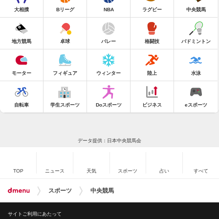
大相撲
Bリーグ
NBA
ラグビー
中央競馬
地方競馬
卓球
バレー
格闘技
バドミントン
モーター
フィギュア
ウィンター
陸上
水泳
自転車
学生スポーツ
Doスポーツ
ビジネス
eスポーツ
データ提供：日本中央競馬会
TOP
ニュース
天気
スポーツ
占い
すべて
スポーツ
中央競馬
サイトご利用にあたって