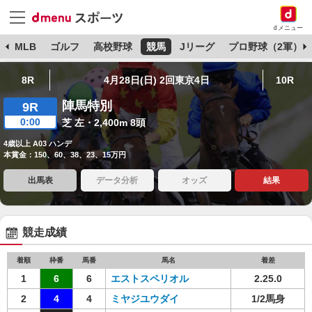
dメニュー
球
MLB
ゴルフ
高校野球
競馬
Jリーグ
プロ野球（2軍）
8R
4月28日(日) 2回東京4日
10R
陣馬特別
9R
0:00
芝 左・2,400m 8頭
4歳以上 A03 ハンデ
本賞金：150、60、38、23、15万円
出馬表
データ分析
オッズ
結果
競走成績
着順
枠番
馬番
馬名
着差
1
6
6
エストスペリオル
2.25.0
2
4
4
ミヤジユウダイ
1/2馬身