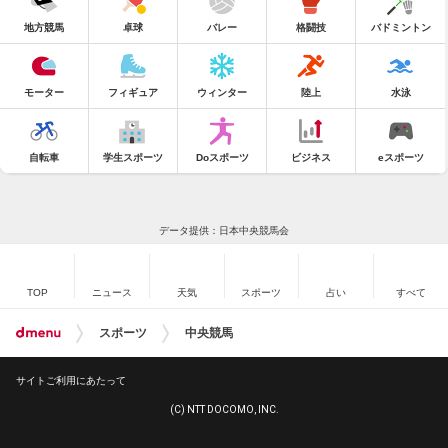
地方競馬
卓球
バレー
格闘技
バドミントン
モーター
フィギュア
ウィンター
陸上
水泳
自転車
学生スポーツ
Doスポーツ
ビジネス
eスポーツ
データ提供：日本中央競馬会
TOP
ニュース
天気
スポーツ
占い
すべて
スポーツ
中央競馬
サイトご利用にあたって
(C) NTT DOCOMO, INC.