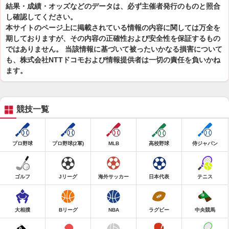
結果・成績・オッズなどのデータは、必ず主催者発行のものと照合
し確認してください。
本サイトのページ上に掲載されている情報の内容に関しては万全を
期しておりますが、その内容の正確性および安全性を保証するもの
ではありません。 当該情報に基づいて被ったいかなる損害について
も、株式会社NTTドコモおよび情報提供者は一切の責任を負いかね
ます。
競技一覧
プロ野球
プロ野球(2軍)
MLB
高校野球
侍ジャパン
ゴルフ
Jリーグ
海外サッカー
日本代表
テニス
大相撲
Bリーグ
NBA
ラグビー
中央競馬