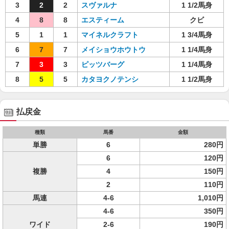
3
2
2
スヴァルナ
1 1/2馬身
4
8
8
エスティーム
クビ
5
1
1
マイネルクラフト
1 3/4馬身
6
7
7
メイショウホウトウ
1 1/4馬身
7
3
3
ピッツバーグ
1 1/4馬身
8
5
5
カタヨクノテンシ
1 1/2馬身
払戻金
種類
馬番
金額
単勝
6
280円
6
120円
複勝
4
150円
2
110円
馬連
4-6
1,010円
4-6
350円
ワイド
2-6
190円