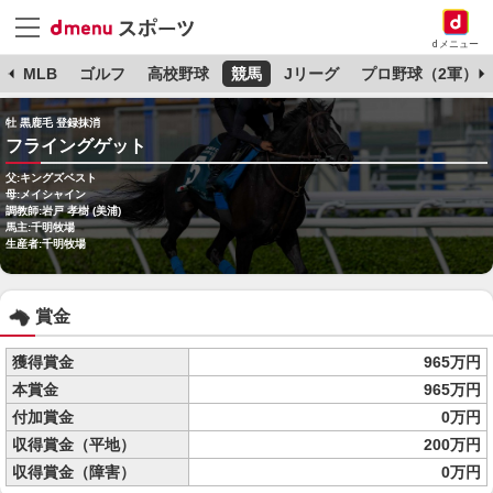
dメニュー
球
MLB
ゴルフ
高校野球
競馬
Jリーグ
プロ野球（2軍）
牡 黒鹿毛 登録抹消
フライングゲット
父:キングズベスト
母:メイシャイン
調教師:岩戸 孝樹 (美浦)
馬主:千明牧場
生産者:千明牧場
賞金
獲得賞金
965万円
本賞金
965万円
付加賞金
0万円
収得賞金（平地）
200万円
収得賞金（障害）
0万円