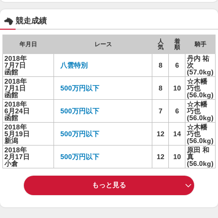
競走成績
人
着
年月日
レース
騎手
気
順
2018年
丹内 祐
7月7日
八雲特別
8
6
次
函館
(57.0kg)
2018年
☆木幡
7月1日
500万円以下
8
10
巧也
函館
(56.0kg)
2018年
☆木幡
6月24日
500万円以下
7
6
巧也
函館
(56.0kg)
2018年
☆木幡
5月19日
500万円以下
12
14
巧也
新潟
(56.0kg)
2018年
原田 和
2月17日
500万円以下
12
10
真
小倉
(56.0kg)
もっと見る