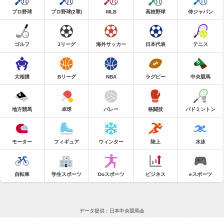
プロ野球
プロ野球(2軍)
MLB
高校野球
侍ジャパン
ゴルフ
Jリーグ
海外サッカー
日本代表
テニス
大相撲
Bリーグ
NBA
ラグビー
中央競馬
地方競馬
卓球
バレー
格闘技
バドミントン
モーター
フィギュア
ウィンター
陸上
水泳
自転車
学生スポーツ
Doスポーツ
ビジネス
eスポーツ
データ提供：日本中央競馬会