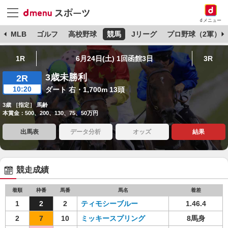
dメニュー
球
MLB
ゴルフ
高校野球
競馬
Jリーグ
プロ野球（2軍）
1R
6月24日(土) 1回函館3日
3R
3歳未勝利
2R
10:20
ダート 右・1,700m 13頭
3歳 ［指定］ 馬齢
本賞金：500、200、130、75、50万円
出馬表
データ分析
オッズ
結果
競走成績
着順
枠番
馬番
馬名
着差
1
2
2
ティモシーブルー
1.46.4
2
7
10
ミッキースプリング
8馬身