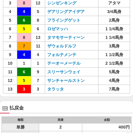
3
8
12
シンゼンキング
アタマ
4
4
5
デアリングアイデア
3/4馬身
5
6
8
フライングゲット
2馬身
6
5
6
ロゼマッハ
1 1/4馬身
7
8
13
タマモサーティーン
1 1/4馬身
8
7
11
ザウォルドルフ
3馬身
9
4
4
フォルテメンテ
1 1/2馬身
10
1
1
テーオーメーテル
2 1/2馬身
11
6
9
スリーサンウェイ
5馬身
12
5
7
サンチャールストン
4馬身
13
3
3
タラッタ
7馬身
払戻金
種類
馬番
金額
単勝
2
400円