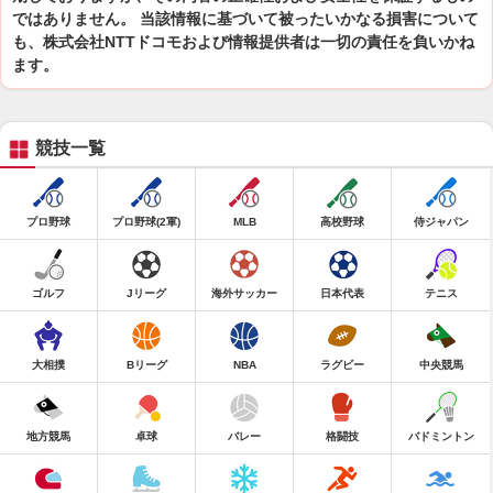
ではありません。 当該情報に基づいて被ったいかなる損害について
も、株式会社NTTドコモおよび情報提供者は一切の責任を負いかね
ます。
競技一覧
プロ野球
プロ野球(2軍)
MLB
高校野球
侍ジャパン
ゴルフ
Jリーグ
海外サッカー
日本代表
テニス
大相撲
Bリーグ
NBA
ラグビー
中央競馬
地方競馬
卓球
バレー
格闘技
バドミントン