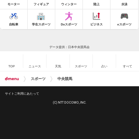
モーター
フィギュア
ウィンター
陸上
水泳
自転車
学生スポーツ
Doスポーツ
ビジネス
eスポーツ
データ提供：日本中央競馬会
TOP
ニュース
天気
スポーツ
占い
すべて
スポーツ
中央競馬
サイトご利用にあたって
(C) NTT DOCOMO, INC.