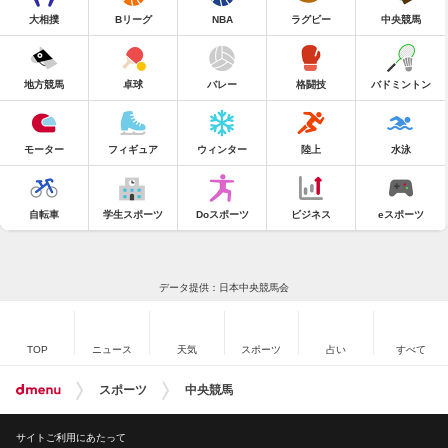
大相撲
Bリーグ
NBA
ラグビー
中央競馬
地方競馬
卓球
バレー
格闘技
バドミントン
モーター
フィギュア
ウィンター
陸上
水泳
自転車
学生スポーツ
Doスポーツ
ビジネス
eスポーツ
データ提供：日本中央競馬会
TOP
ニュース
天気
スポーツ
占い
すべて
スポーツ
中央競馬
サイトご利用にあたって