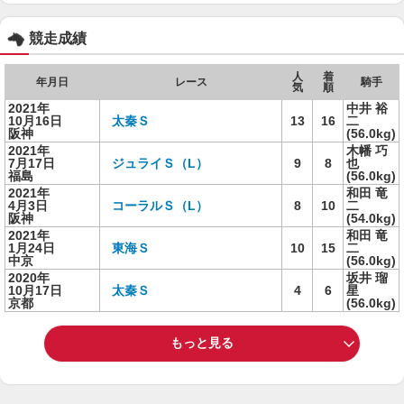
競走成績
人
着
年月日
レース
騎手
気
順
2021年
中井 裕
10月16日
太秦Ｓ
13
16
二
阪神
(56.0kg)
2021年
木幡 巧
7月17日
ジュライＳ（L）
9
8
也
福島
(56.0kg)
2021年
和田 竜
4月3日
コーラルＳ（L）
8
10
二
阪神
(54.0kg)
2021年
和田 竜
1月24日
東海Ｓ
10
15
二
中京
(56.0kg)
2020年
坂井 瑠
10月17日
太秦Ｓ
4
6
星
京都
(56.0kg)
もっと見る