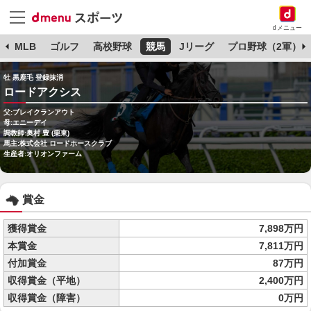
dメニュー
球
MLB
ゴルフ
高校野球
競馬
Jリーグ
プロ野球（2軍）
牡 黒鹿毛 登録抹消
ロードアクシス
父:ブレイクランアウト
母:エニーデイ
調教師:奥村 豊 (栗東)
馬主:株式会社 ロードホースクラブ
生産者:オリオンファーム
賞金
獲得賞金
7,898万円
本賞金
7,811万円
付加賞金
87万円
収得賞金（平地）
2,400万円
収得賞金（障害）
0万円