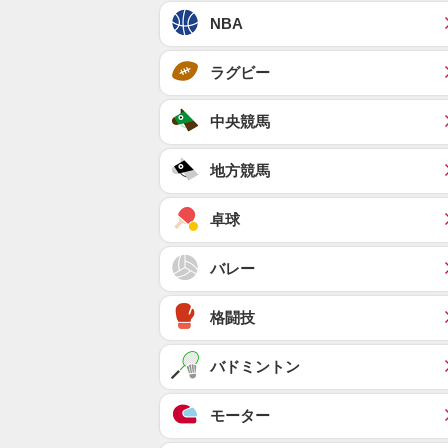
NBA
ラグビー
中央競馬
地方競馬
卓球
バレー
格闘技
バドミントン
モーター