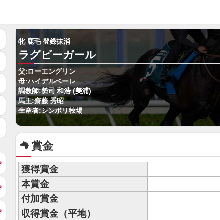
牝 鹿毛 登録抹消
ラグビーガール
父:ローエングリン
母:ハイデルベーレ
調教師:勢司 和浩 (美浦)
馬主:齋藤 秀昭
生産者:シンボリ牧場
賞金
獲得賞金
本賞金
付加賞金
収得賞金（平地）