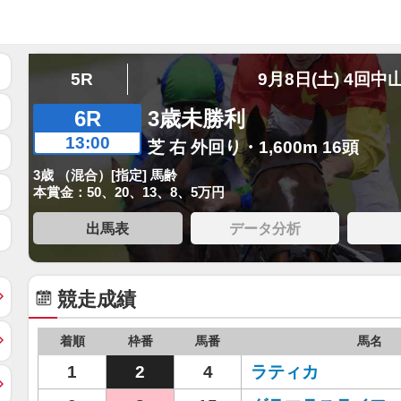
5R
9月8日(土) 4回中
6R
3歳未勝利
13:00
芝 右 外回り・1,600m 16頭
3歳 （混合）[指定] 馬齢
本賞金：50、20、13、8、5万円
出馬表
データ分析
競走成績
着順
枠番
馬番
馬名
1
2
4
ラティカ