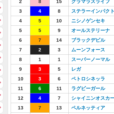
2
8
15
グラマラスライフ
3
4
8
ステラーインパク
4
5
10
ニシノゲンセキ
5
5
9
オールステリーナ
6
7
14
ブラックデビル
7
2
3
ムーンフォース
8
1
1
スーパーノーマル
9
3
5
レガ
10
3
6
ペトロシネッラ
11
6
11
ラグビーガール
12
4
7
シャイニンオスカ
13
7
13
ペルネッティア