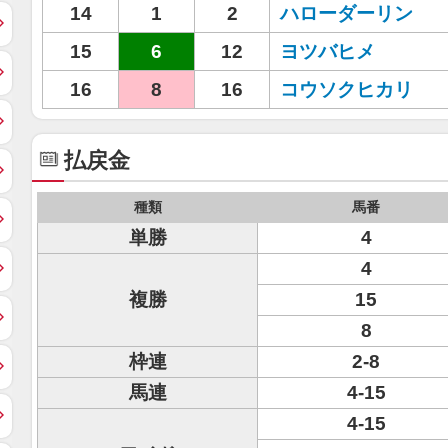
14
1
2
ハローダーリン
15
6
12
ヨツバヒメ
16
8
16
コウソクヒカリ
払戻金
種類
馬番
単勝
4
4
複勝
15
8
枠連
2-8
馬連
4-15
4-15