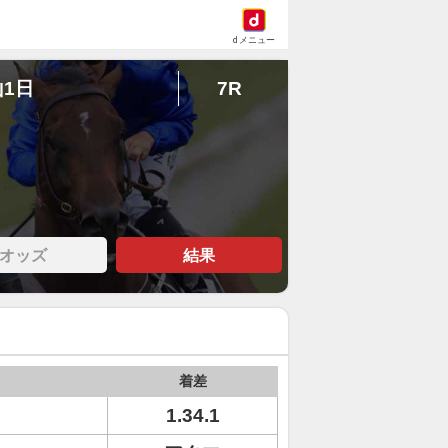
dメニュー
山1日
7R
オッズ
結果
着差
1.34.1