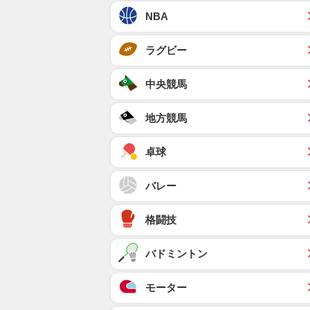
NBA
ラグビー
中央競馬
地方競馬
卓球
バレー
格闘技
バドミントン
モーター