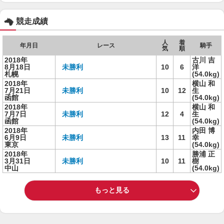
競走成績
人
着
年月日
レース
騎手
気
順
2018年
古川 吉
8月18日
未勝利
10
6
洋
札幌
(54.0kg)
2018年
横山 和
7月21日
未勝利
10
12
生
函館
(54.0kg)
2018年
横山 和
7月7日
未勝利
12
4
生
函館
(54.0kg)
2018年
内田 博
6月9日
未勝利
13
11
幸
東京
(54.0kg)
2018年
勝浦 正
3月31日
未勝利
10
11
樹
中山
(54.0kg)
もっと見る