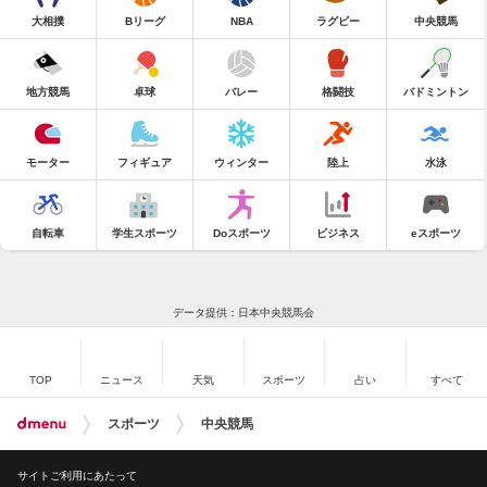
大相撲
Bリーグ
NBA
ラグビー
中央競馬
地方競馬
卓球
バレー
格闘技
バドミントン
モーター
フィギュア
ウィンター
陸上
水泳
自転車
学生スポーツ
Doスポーツ
ビジネス
eスポーツ
データ提供：日本中央競馬会
TOP
ニュース
天気
スポーツ
占い
すべて
スポーツ
中央競馬
サイトご利用にあたって