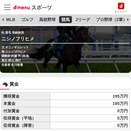
dメニュー
球
MLB
ゴルフ
高校野球
競馬
Jリーグ
プロ野球（2軍）
牝 栗毛 登録抹消
ニシノフリヒメ
父:タニノギムレット
母:ニシノゴウヒメ
調教師:的場 均 (美浦)
馬主:西山 茂行
生産者:谷川牧場
賞金
獲得賞金
195万円
本賞金
195万円
付加賞金
0万円
収得賞金（平地）
0万円
収得賞金（障害）
0万円