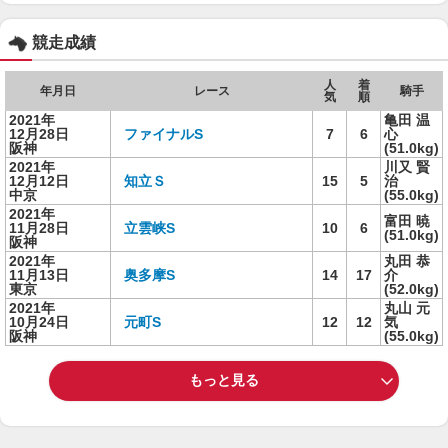
競走成績
人
着
年月日
レース
騎手
気
順
2021年
亀田 温
12月28日
ファイナルS
7
6
心
阪神
(51.0kg)
2021年
川又 賢
12月12日
知立Ｓ
15
5
治
中京
(55.0kg)
2021年
富田 暁
11月28日
立雲峡S
10
6
(51.0kg)
阪神
2021年
丸田 恭
11月13日
奥多摩S
14
17
介
東京
(52.0kg)
2021年
丸山 元
10月24日
元町S
12
12
気
阪神
(55.0kg)
もっと見る