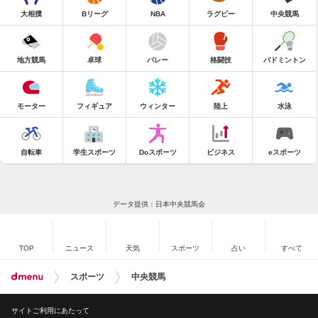
大相撲
Bリーグ
NBA
ラグビー
中央競馬
地方競馬
卓球
バレー
格闘技
バドミントン
モーター
フィギュア
ウィンター
陸上
水泳
自転車
学生スポーツ
Doスポーツ
ビジネス
eスポーツ
データ提供：日本中央競馬会
TOP
ニュース
天気
スポーツ
占い
すべて
スポーツ
中央競馬
サイトご利用にあたって