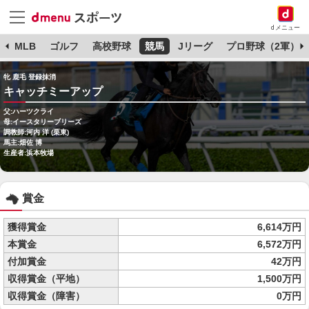
dメニュー
球
MLB
ゴルフ
高校野球
競馬
Jリーグ
プロ野球（2軍）
牝 鹿毛 登録抹消
キャッチミーアップ
父:ハーツクライ
母:イースタリーブリーズ
調教師:河内 洋 (栗東)
馬主:畑佐 博
生産者:浜本牧場
賞金
獲得賞金
6,614万円
本賞金
6,572万円
付加賞金
42万円
収得賞金（平地）
1,500万円
収得賞金（障害）
0万円