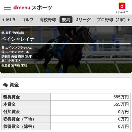
dメニュー
球
MLB
ゴルフ
高校野球
競馬
Jリーグ
プロ野球（2軍）
牝 鹿毛 登録抹消
ペイシャレイナ
父:エイシンフラッシュ
母:レイナデアブリル
調教師:高橋 義博 (美浦)
馬主:北所 直人
生産者:宝寄山 忠則
賞金
獲得賞金
555万円
本賞金
555万円
付加賞金
0万円
収得賞金（平地）
0万円
収得賞金（障害）
0万円