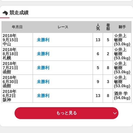
競走成績
人
着
年月日
レース
騎手
気
順
2018年
☆井上
9月15日
未勝利
13
5
敏樹
中山
(53.0kg)
2018年
☆井上
8月18日
未勝利
6
2
敏樹
札幌
(53.0kg)
2018年
☆井上
7月21日
未勝利
5
8
敏樹
函館
(53.0kg)
2018年
☆井上
6月30日
未勝利
9
3
敏樹
函館
(53.0kg)
2018年
酒井 学
6月2日
未勝利
13
8
(54.0kg)
阪神
もっと見る