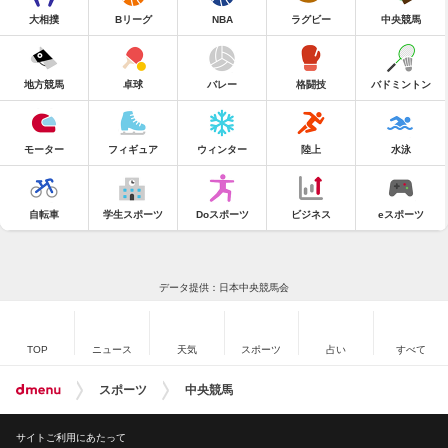
大相撲
Bリーグ
NBA
ラグビー
中央競馬
地方競馬
卓球
バレー
格闘技
バドミントン
モーター
フィギュア
ウィンター
陸上
水泳
自転車
学生スポーツ
Doスポーツ
ビジネス
eスポーツ
データ提供：日本中央競馬会
TOP
ニュース
天気
スポーツ
占い
すべて
スポーツ
中央競馬
サイトご利用にあたって