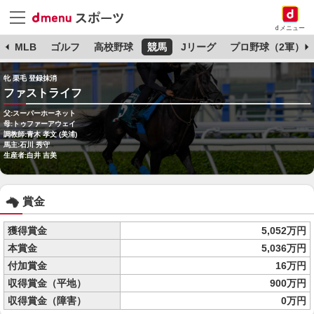
dメニュー
球
MLB
ゴルフ
高校野球
競馬
Jリーグ
プロ野球（2軍）
牝 栗毛 登録抹消
ファストライフ
父:スーパーホーネット
母:トゥファーアウェイ
調教師:青木 孝文 (美浦)
馬主:石川 秀守
生産者:白井 吉美
賞金
獲得賞金
5,052万円
本賞金
5,036万円
付加賞金
16万円
収得賞金（平地）
900万円
収得賞金（障害）
0万円