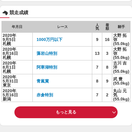
競走成績
人
着
年月日
レース
騎手
気
順
2020年
大野 拓
9月5日
1000万円以下
9
16
弥
札幌
(55.0kg)
2020年
大野 拓
8月16日
藻岩山特別
13
3
弥
札幌
(55.0kg)
2020年
古川 吉
8月1日
阿寒湖特別
7
8
洋
札幌
(55.0kg)
2020年
武 豊
5月31日
青嵐賞
8
9
(55.0kg)
東京
2020年
丸山 元
5月16日
赤倉特別
7
2
気
新潟
(55.0kg)
もっと見る