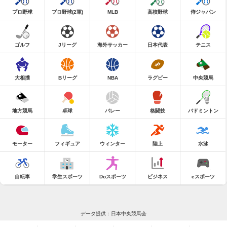
プロ野球
プロ野球(2軍)
MLB
高校野球
侍ジャパン
ゴルフ
Jリーグ
海外サッカー
日本代表
テニス
大相撲
Bリーグ
NBA
ラグビー
中央競馬
地方競馬
卓球
バレー
格闘技
バドミントン
モーター
フィギュア
ウィンター
陸上
水泳
自転車
学生スポーツ
Doスポーツ
ビジネス
eスポーツ
データ提供：日本中央競馬会