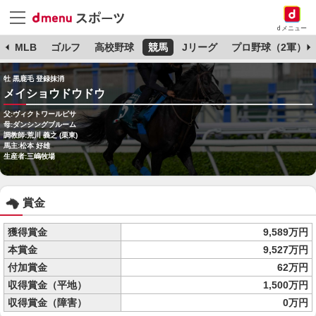
dメニュー
球
MLB
ゴルフ
高校野球
競馬
Jリーグ
プロ野球（2軍）
牡 黒鹿毛 登録抹消
メイショウドウドウ
父:ヴィクトワールピサ
母:ダンシングブルーム
調教師:荒川 義之 (栗東)
馬主:松本 好雄
生産者:三嶋牧場
賞金
獲得賞金
9,589万円
本賞金
9,527万円
付加賞金
62万円
収得賞金（平地）
1,500万円
収得賞金（障害）
0万円