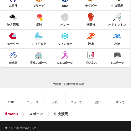
大相撲
Bリーグ
NBA
ラグビー
中央競馬
地方競馬
卓球
バレー
格闘技
バドミントン
モーター
フィギュア
ウィンター
陸上
水泳
自転車
学生スポーツ
Doスポーツ
ビジネス
eスポーツ
データ提供：日本中央競馬会
TOP
ニュース
天気
スポーツ
占い
すべて
スポーツ
中央競馬
サイトご利用にあたって