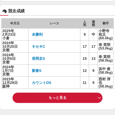
競走成績
人
着
年月日
レース
騎手
気
順
2025年
小野寺
2月23日
未勝利
9
中
祐太
小倉
(60.0kg)
2024年
幸 英明
10月20日
キセキC
17
17
(53.0kg)
京都
2024年
幸 英明
10月6日
長岡京S
15
13
(58.0kg)
京都
2024年
浜中 俊
1月7日
新春S
12
9
(58.0kg)
京都
2023年
西村 淳
12月28日
カウントDS
11
9
也
阪神
(58.0kg)
もっと見る