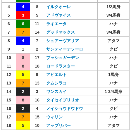
4
4
8
イルクオーレ
1/2馬身
5
3
5
アドヴァイス
3/4馬身
6
6
11
ラキエータ
ハナ
7
7
14
グッドマックス
3/4馬身
8
4
7
シュアーヴアリア
アタマ
9
1
2
サンティーテソーロ
クビ
10
8
17
ブッシュガーデン
ハナ
11
8
18
ロードラスター
クビ
12
5
9
アビエルト
1馬身
13
7
13
クムシラコ
ハナ
14
2
3
ワンスカイ
1 3/4馬身
15
8
16
タイセイブリリオ
ハナ
16
2
4
メイショウドウドウ
クビ
17
7
15
ウィリン
ハナ
18
5
10
アップリバー
アタマ