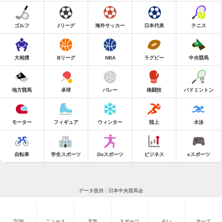
ゴルフ
Jリーグ
海外サッカー
日本代表
テニス
大相撲
Bリーグ
NBA
ラグビー
中央競馬
地方競馬
卓球
バレー
格闘技
バドミントン
モーター
フィギュア
ウィンター
陸上
水泳
自転車
学生スポーツ
Doスポーツ
ビジネス
eスポーツ
データ提供：日本中央競馬会
TOP
ニュース
天気
スポーツ
占い
すべて