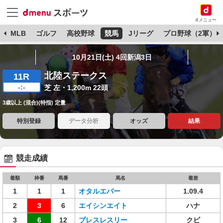
dメニュー
球
MLB
ゴルフ
高校野球
競馬
Jリーグ
プロ野球（2軍）
10月21日(土) 4回新潟3日
北陸ステークス
11R
-:-
芝 左・1,200m 22頭
3歳以上 (混合)(特指) 定量
特別登録
データ分析
オッズ
結果
競走成績
着順
枠番
馬番
馬名
着差
1
1
1
オタルエバー
1.09.4
2
3
6
エイシンエイト
ハナ
3
6
12
ブレスレスリー
クビ