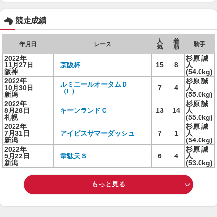
競走成績
人
着
年月日
レース
騎手
気
順
2022年
杉原 誠
11月27日
京阪杯
15
8
人
阪神
(54.0kg)
2022年
杉原 誠
ルミエールオータムＤ
10月30日
7
4
人
（L）
新潟
(55.0kg)
2022年
杉原 誠
8月28日
キーンランドＣ
13
14
人
札幌
(55.0kg)
2022年
杉原 誠
7月31日
アイビスサマーダッシュ
7
1
人
新潟
(54.0kg)
2022年
杉原 誠
5月22日
韋駄天Ｓ
6
4
人
新潟
(53.0kg)
もっと見る