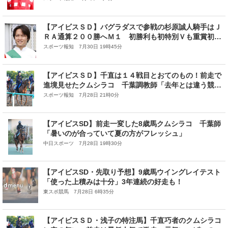
【アイビスＳＤ】バグラダスで参戦の杉原誠人騎手はＪ
ＲＡ通算２００勝へＭ１ 初勝利も初特別Ｖも重賞初Ｖ
も千直
スポーツ報知 7月30日 19時45分
【アイビスＳＤ】千直は１４戦目とおてのもの！前走で
進境見せたクムシラコ 千葉調教師「去年とは違う競馬
が...」
スポーツ報知 7月28日 21時0分
【アイビスSD】前走一変した8歳馬クムシラコ 千葉師
「暑いのが合っていて夏の方がフレッシュ」
中日スポーツ 7月28日 19時30分
【アイビスSD・先取り予想】9歳馬ウイングレイテスト
「使った上積みは十分」3年連続の好走も！
東スポ競馬 7月28日 6時35分
【アイビスＳＤ・浅子の特注馬】千直巧者のクムシラコ