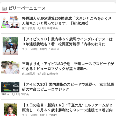
ビリーバーニュース
杉原誠人がJRA通算200勝達成「大きいところをたくさ
ん勝ちたいと思っています」【新潟10R】
東スポ競馬 8月2日 18時32分
【アイビスＳＤ】最内枠＆９歳馬ウイングレイテストは
３年連続挑戦も７着 松岡正海騎手「内枠のわりに
は…」負のデータ覆せず
スポーツ報知 8月2日 17時9分
三嶋まりえ・アイビスSD予想 平坦コースでスピードが
生きる！ピューロマジックが堂々連覇へ
東スポ競馬 8月2日 12時56分
【アイビスSD】国内屈指のスピードで連覇へ 京大競馬
研の本命はピューロマジック
SPAIA 8月2日 6時0分
【１日の注目・新潟１Ｒ】“千直の鬼”ミルファームが２
頭出し ８月＆２歳未勝利なら９レース連続で３着以内
スポーツ報知 8月1日 7時0分