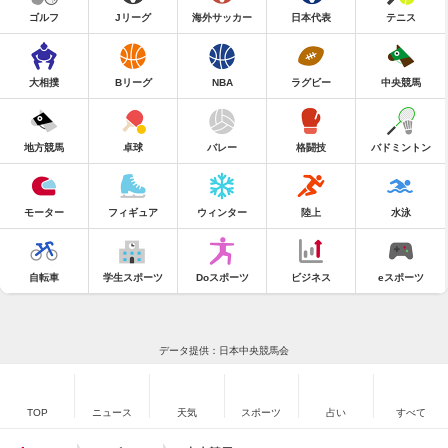
ゴルフ
Jリーグ
海外サッカー
日本代表
テニス
大相撲
Bリーグ
NBA
ラグビー
中央競馬
地方競馬
卓球
バレー
格闘技
バドミントン
モーター
フィギュア
ウィンター
陸上
水泳
自転車
学生スポーツ
Doスポーツ
ビジネス
eスポーツ
データ提供：日本中央競馬会
TOP
ニュース
天気
スポーツ
占い
すべて