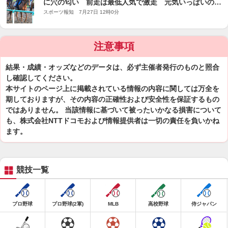
に穴の匂い 前走は最低人気で激走 元気いっぱいの８
歳馬
スポーツ報知 7月27日 12時0分
注意事項
結果・成績・オッズなどのデータは、必ず主催者発行のものと照合
し確認してください。
本サイトのページ上に掲載されている情報の内容に関しては万全を
期しておりますが、その内容の正確性および安全性を保証するもの
ではありません。 当該情報に基づいて被ったいかなる損害について
も、株式会社NTTドコモおよび情報提供者は一切の責任を負いかね
ます。
競技一覧
プロ野球
プロ野球(2軍)
MLB
高校野球
侍ジャパン