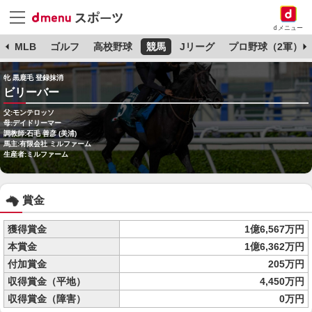
dメニュー
球
MLB
ゴルフ
高校野球
競馬
Jリーグ
プロ野球（2軍）
牝 黒鹿毛 登録抹消
ビリーバー
父:モンテロッソ
母:デイドリーマー
調教師:石毛 善彦 (美浦)
馬主:有限会社 ミルファーム
生産者:ミルファーム
賞金
獲得賞金
1億6,567万円
本賞金
1億6,362万円
付加賞金
205万円
収得賞金（平地）
4,450万円
収得賞金（障害）
0万円