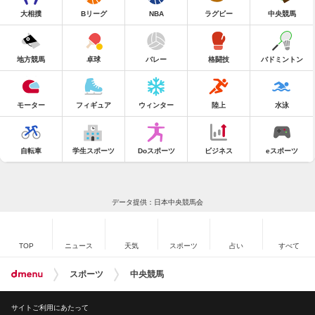
大相撲
Bリーグ
NBA
ラグビー
中央競馬
地方競馬
卓球
バレー
格闘技
バドミントン
モーター
フィギュア
ウィンター
陸上
水泳
自転車
学生スポーツ
Doスポーツ
ビジネス
eスポーツ
データ提供：日本中央競馬会
TOP
ニュース
天気
スポーツ
占い
すべて
スポーツ
中央競馬
サイトご利用にあたって