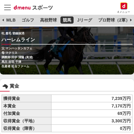
dメニュー
球
MLB
ゴルフ
高校野球
競馬
Jリーグ
プロ野球（2軍）
牝 鹿毛 登録抹消
ハーレムライン
父:マンハッタンカフェ
母:マクリス
調教師:田中 清隆 (美浦)
馬主:吉田 千津
生産者:社台ファーム
賞金
獲得賞金
7,239万円
本賞金
7,170万円
付加賞金
69万円
収得賞金（平地）
3,300万円
収得賞金（障害）
0万円