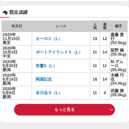
競走成績
人
着
年月日
レース
騎手
気
順
2020年
嘉藤 貴
11月15日
オーロＣ（L）
15
12
行
東京
(53.0kg)
2020年
荻野 極
10月4日
ポートアイランドＳ（L）
11
14
(55.0kg)
中京
2020年
M.デム
8月30日
朱鷺S（L）
11
11
ーロ
新潟
(55.0kg)
2020年
木幡 巧
8月16日
関屋記念
16
14
也
新潟
(54.0kg)
2020年
武藤 雅
5月9日
谷川岳Ｓ（L）
11
4
(55.0kg)
新潟
もっと見る