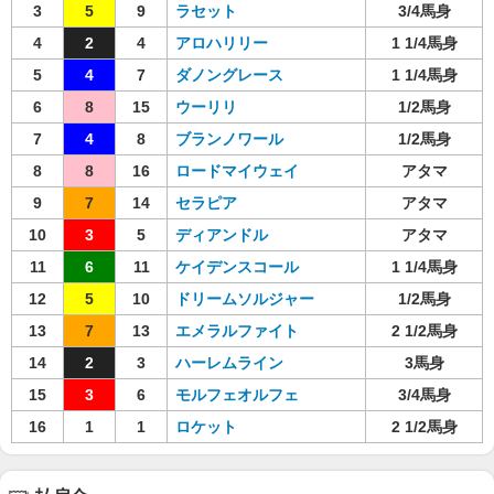
3
5
9
ラセット
3/4馬身
4
2
4
アロハリリー
1 1/4馬身
5
4
7
ダノングレース
1 1/4馬身
6
8
15
ウーリリ
1/2馬身
7
4
8
ブランノワール
1/2馬身
8
8
16
ロードマイウェイ
アタマ
9
7
14
セラピア
アタマ
10
3
5
ディアンドル
アタマ
11
6
11
ケイデンスコール
1 1/4馬身
12
5
10
ドリームソルジャー
1/2馬身
13
7
13
エメラルファイト
2 1/2馬身
14
2
3
ハーレムライン
3馬身
15
3
6
モルフェオルフェ
3/4馬身
16
1
1
ロケット
2 1/2馬身