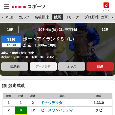
dメニュー
球
MLB
ゴルフ
高校野球
競馬
Jリーグ
プロ野球（2軍）
10R
10月4日(日) 2回中京9日
12R
ポートアイランドＳ（L）
11R
15:30
芝 左・1,600m 16頭
3歳以上 (国際)(特指) 別定
本賞金：2,500、1,000、630、380、250万円
出馬表
データ分析
オッズ
結果
競走成績
着順
枠番
馬番
馬名
着差
1
1
2
ドナウデルタ
1.33.0
2
6
12
ピースワンパラディ
クビ