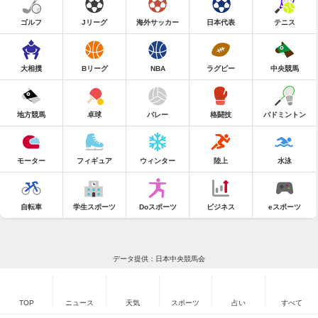
ゴルフ
Jリーグ
海外サッカー
日本代表
テニス
大相撲
Bリーグ
NBA
ラグビー
中央競馬
地方競馬
卓球
バレー
格闘技
バドミントン
モーター
フィギュア
ウィンター
陸上
水泳
自転車
学生スポーツ
Doスポーツ
ビジネス
eスポーツ
データ提供：日本中央競馬会
TOP
ニュース
天気
スポーツ
占い
すべて