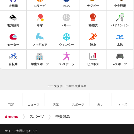
大相撲
Bリーグ
NBA
ラグビー
中央競馬
地方競馬
卓球
バレー
格闘技
バドミントン
モーター
フィギュア
ウィンター
陸上
水泳
自転車
学生スポーツ
Doスポーツ
ビジネス
eスポーツ
データ提供：日本中央競馬会
TOP
ニュース
天気
スポーツ
占い
すべて
スポーツ
中央競馬
サイトご利用にあたって