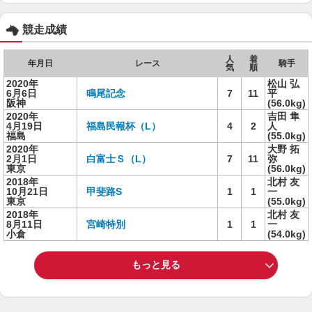
競走成績
人
着
年月日
レース
騎手
気
順
2020年
松山 弘
6月6日
鳴尾記念
7
11
平
阪神
(56.0kg)
2020年
吉田 隼
4月19日
福島民報杯（L）
4
2
人
福島
(55.0kg)
2020年
大野 拓
2月1日
白富士Ｓ（L）
7
11
弥
東京
(56.0kg)
2018年
北村 友
10月21日
甲斐路S
1
1
一
東京
(55.0kg)
2018年
北村 友
8月11日
宮崎特別
1
1
一
小倉
(54.0kg)
もっと見る