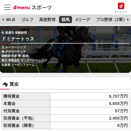
dメニュー
球
MLB
ゴルフ
高校野球
競馬
Jリーグ
プロ野球（2軍）
牡 黒鹿毛 登録抹消
ドミナートゥス
父:ルーラーシップ
母:デグラーティア
調教師:宮本 博 (栗東)
馬主:有限会社 サンデーレーシング
生産者:ノーザンファーム
賞金
獲得賞金
6,707万円
本賞金
6,650万円
付加賞金
57万円
収得賞金（平地）
2,400万円
収得賞金（障害）
0万円