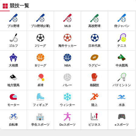
競技一覧
プロ野球
プロ野球(2軍)
MLB
高校野球
侍ジャパン
ゴルフ
Jリーグ
海外サッカー
日本代表
テニス
大相撲
Bリーグ
NBA
ラグビー
中央競馬
地方競馬
卓球
バレー
格闘技
バドミントン
モーター
フィギュア
ウィンター
陸上
水泳
自転車
学生スポーツ
Doスポーツ
ビジネス
eスポーツ