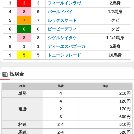
3
3
3
フィールインラヴ
2馬身
4
8
9
バールドバイ
1/2馬身
5
7
7
ルックスマート
クビ
6
6
6
ビービーデフィ
クビ
7
8
8
シゲルシイタケ
1 1/2馬身
8
1
1
ディーエスバズーカ
5馬身
9
5
5
トニーシャレード
10馬身
払戻金
種類
馬番
金額
単勝
4
210円
4
120円
複勝
2
170円
3
660円
枠連
2-4
510円
馬連
2-4
520円