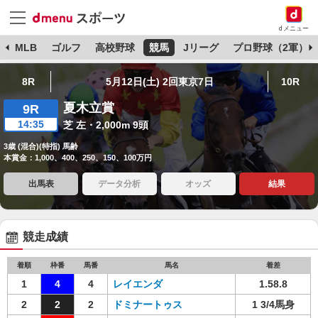
dメニュー
球
MLB
ゴルフ
高校野球
競馬
Jリーグ
プロ野球（2軍）
8R
5月12日(土) 2回東京7日
10R
夏木立賞
9R
14:35
芝 左・2,000m 9頭
3歳 (混合)(特指) 馬齢
本賞金：1,000、400、250、150、100万円
出馬表
データ分析
オッズ
結果
競走成績
着順
枠番
馬番
馬名
着差
1
4
4
レイエンダ
1.58.8
2
2
2
ドミナートゥス
1 3/4馬身