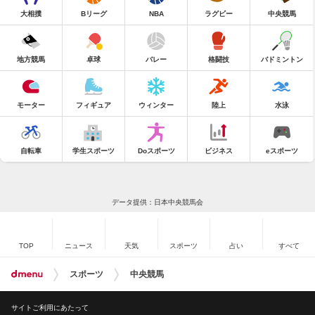
大相撲
Bリーグ
NBA
ラグビー
中央競馬
地方競馬
卓球
バレー
格闘技
バドミントン
モーター
フィギュア
ウィンター
陸上
水泳
自転車
学生スポーツ
Doスポーツ
ビジネス
eスポーツ
データ提供：日本中央競馬会
TOP
ニュース
天気
スポーツ
占い
すべて
スポーツ
中央競馬
サイトご利用にあたって