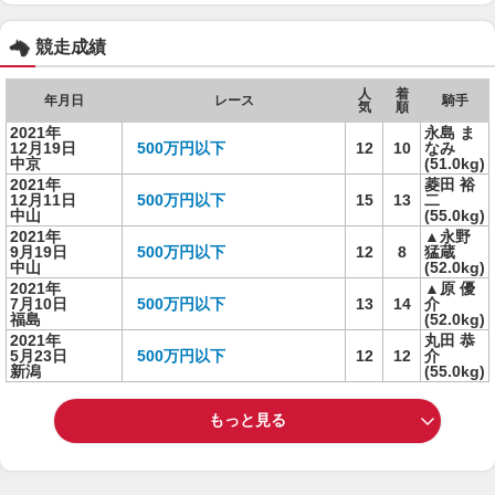
競走成績
人
着
年月日
レース
騎手
気
順
2021年
永島 ま
12月19日
500万円以下
12
10
なみ
中京
(51.0kg)
2021年
菱田 裕
12月11日
500万円以下
15
13
二
中山
(55.0kg)
2021年
▲永野
9月19日
500万円以下
12
8
猛蔵
中山
(52.0kg)
2021年
▲原 優
7月10日
500万円以下
13
14
介
福島
(52.0kg)
2021年
丸田 恭
5月23日
500万円以下
12
12
介
新潟
(55.0kg)
もっと見る