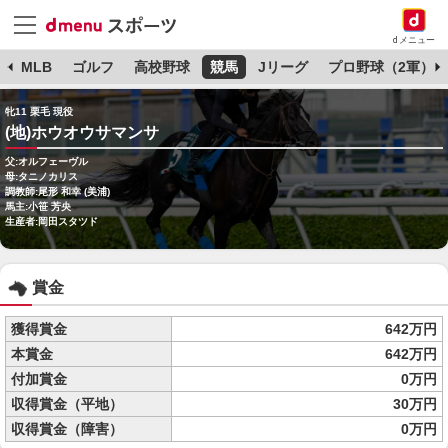
dメニュー
球
MLB
ゴルフ
高校野球
競馬
Jリーグ
プロ野球（2軍）
牝11 栗毛 現役
(地)ホウオウサマンサ
父:オルフェーヴル
母:タニノカリス
調教師:尾形 和幸 (美浦)
馬主:小笹 芳央
生産者:岡田スタツド
賞金
獲得賞金
642万円
本賞金
642万円
付加賞金
0万円
収得賞金（平地）
30万円
収得賞金（障害）
0万円