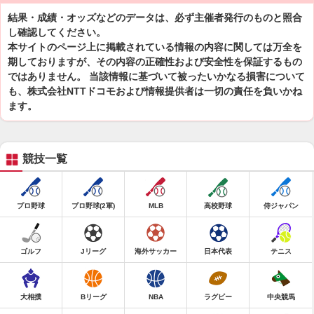
結果・成績・オッズなどのデータは、必ず主催者発行のものと照合
し確認してください。
本サイトのページ上に掲載されている情報の内容に関しては万全を
期しておりますが、その内容の正確性および安全性を保証するもの
ではありません。 当該情報に基づいて被ったいかなる損害について
も、株式会社NTTドコモおよび情報提供者は一切の責任を負いかね
ます。
競技一覧
プロ野球
プロ野球(2軍)
MLB
高校野球
侍ジャパン
ゴルフ
Jリーグ
海外サッカー
日本代表
テニス
大相撲
Bリーグ
NBA
ラグビー
中央競馬