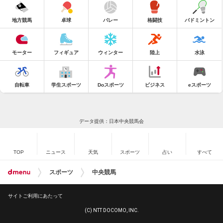
地方競馬
卓球
バレー
格闘技
バドミントン
モーター
フィギュア
ウィンター
陸上
水泳
自転車
学生スポーツ
Doスポーツ
ビジネス
eスポーツ
データ提供：日本中央競馬会
TOP
ニュース
天気
スポーツ
占い
すべて
スポーツ
中央競馬
サイトご利用にあたって
(C) NTT DOCOMO, INC.