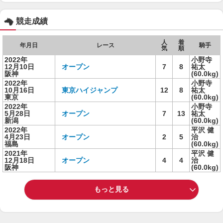
競走成績
人
着
年月日
レース
騎手
気
順
2022年
小野寺
12月10日
オープン
7
8
祐太
阪神
(60.0kg)
2022年
小野寺
10月16日
東京ハイジャンプ
12
8
祐太
東京
(60.0kg)
2022年
小野寺
5月28日
オープン
7
13
祐太
新潟
(60.0kg)
2022年
平沢 健
4月23日
オープン
2
5
治
福島
(60.0kg)
2021年
平沢 健
12月18日
オープン
4
4
治
阪神
(60.0kg)
もっと見る