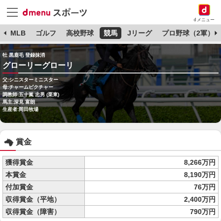
dメニュー
球
MLB
ゴルフ
高校野球
競馬
Jリーグ
プロ野球（2軍）
牡 黒鹿毛 登録抹消
グローリーグローリ
父:シニスターミニスター
母:チャームピクチャー
調教師:五十嵐 忠男 (栗東)
馬主:深見 富朗
生産者:岡田牧場
賞金
獲得賞金
8,266万円
本賞金
8,190万円
付加賞金
76万円
収得賞金（平地）
2,400万円
収得賞金（障害）
790万円