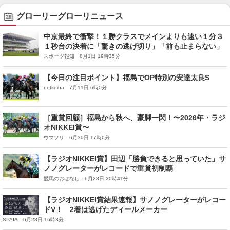
グローリーグローリニュース
中京最終で衝撃！１勝クラスでメインよりも速い１分３
１秒台の決着に「驚きの逃げ切り」「前も止まらない」
スポーツ報知 8月1日 19時35分
【今日の注目ポイント】福島でOP特別の安達太良S
netkeiba 7月11日 6時0分
［重賞回顧］福島から秋へ、豪脚一閃！〜2026年・ラジ
オNIKKEI賞〜
ウマフリ 6月30日 17時0分
【ラジオNIKKEI賞】田辺「勝負できると思っていた」サ
ノノグレーターがレコードで重賞初制覇
競馬のおはなし 6月28日 20時41分
【ラジオNIKKEI賞結果速報】サノノグレーターがレコー
ドV！ 2着は逃げたディールメーカー
SPAIA 6月28日 16時3分