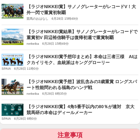
【ラジオNIKKEI賞】サノノグレーターがレコードV！大
外一閃で重賞初制覇
競馬のおはなし 6月28日 15時49分
【ラジオNIKKEI賞結果】サノノグレーターがレコードで
重賞初V 田辺裕信騎手は復帰初週で重賞制覇
netkeiba 6月28日 15時49分
【ラジオNIKKEI賞予想印まとめ】本命は三者三様 AIは
クカイリモク、血統派はキンググローリー
SPAIA 6月28日 11時0分
【ラジオNIKKEI賞予想】波乱含みの3歳重賞 ロングスパ
ート性能問われる福島のハンデ戦
netkeiba 6月28日 6時35分
【ラジオNIKKEI賞】4角5番手以内の80％が連対 京大
競馬研の本命はディールメーカー
SPAIA 6月28日 6時0分
注意事項