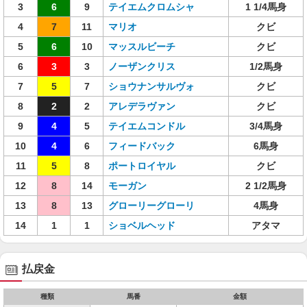
3
6
9
テイエムクロムシャ
1 1/4馬身
4
7
11
マリオ
クビ
5
6
10
マッスルビーチ
クビ
6
3
3
ノーザンクリス
1/2馬身
7
5
7
ショウナンサルヴォ
クビ
8
2
2
アレデラヴァン
クビ
9
4
5
テイエムコンドル
3/4馬身
10
4
6
フィードバック
6馬身
11
5
8
ポートロイヤル
クビ
12
8
14
モーガン
2 1/2馬身
13
8
13
グローリーグローリ
4馬身
14
1
1
ショベルヘッド
アタマ
払戻金
種類
馬番
金額