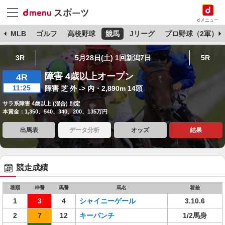
dメニュー
球
MLB
ゴルフ
高校野球
競馬
Jリーグ
プロ野球（2軍）
3R
5月28日(土) 1回新潟7日
5R
障害 4歳以上オープン
4R
11:25
障害 芝 外 -> 内・2,890m 14頭
サラ系障害 4歳以上 (混合) 別定
本賞金：1,350、540、340、200、135万円
出馬表
データ分析
オッズ
結果
競走成績
着順
枠番
馬番
馬名
着差
1
3
4
シャイニーゲール
3.10.6
2
7
12
キーパンチ
1/2馬身