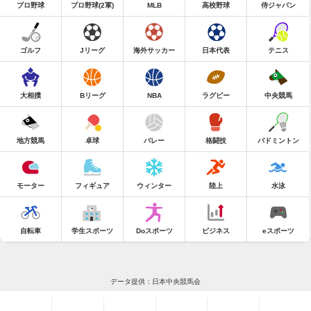
プロ野球
プロ野球(2軍)
MLB
高校野球
侍ジャパン
ゴルフ
Jリーグ
海外サッカー
日本代表
テニス
大相撲
Bリーグ
NBA
ラグビー
中央競馬
地方競馬
卓球
バレー
格闘技
バドミントン
モーター
フィギュア
ウィンター
陸上
水泳
自転車
学生スポーツ
Doスポーツ
ビジネス
eスポーツ
データ提供：日本中央競馬会