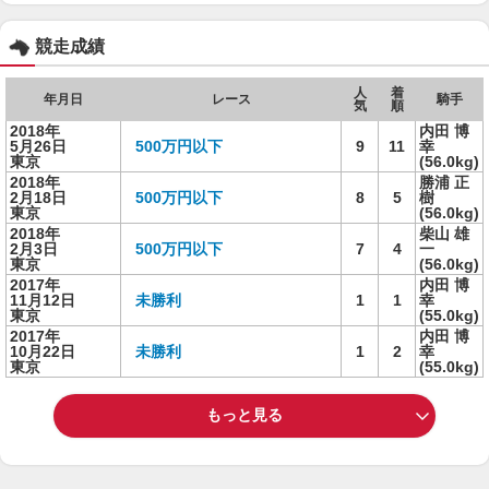
競走成績
人
着
年月日
レース
騎手
気
順
2018年
内田 博
5月26日
500万円以下
9
11
幸
東京
(56.0kg)
2018年
勝浦 正
2月18日
500万円以下
8
5
樹
東京
(56.0kg)
2018年
柴山 雄
2月3日
500万円以下
7
4
一
東京
(56.0kg)
2017年
内田 博
11月12日
未勝利
1
1
幸
東京
(55.0kg)
2017年
内田 博
10月22日
未勝利
1
2
幸
東京
(55.0kg)
もっと見る