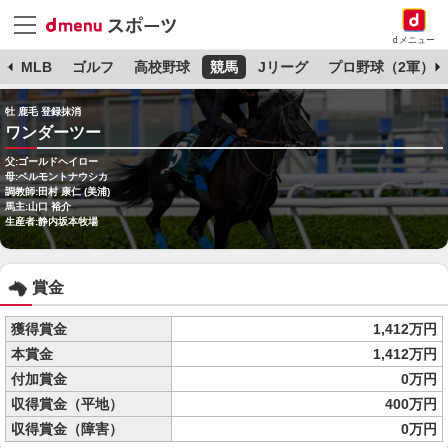
dメニュー
球
MLB
ゴルフ
高校野球
競馬
Jリーグ
プロ野球（2軍）
牡 鹿毛 登録抹消
ワンダーツー
父:ゴールドヘイロー
母:ベルモントナウシカ
調教師:田村 康仁 (美浦)
馬主:山口 裕介
生産者:静内坂本牧場
賞金
獲得賞金
1,412万円
本賞金
1,412万円
付加賞金
0万円
収得賞金（平地）
400万円
収得賞金（障害）
0万円