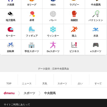
大相撲
Bリーグ
NBA
ラグビー
中央競馬
地方競馬
卓球
バレー
格闘技
バドミントン
モーター
フィギュア
ウィンター
陸上
水泳
自転車
学生スポーツ
Doスポーツ
ビジネス
eスポーツ
データ提供：日本中央競馬会
TOP
ニュース
天気
スポーツ
占い
すべて
スポーツ
中央競馬
サイトご利用にあたって