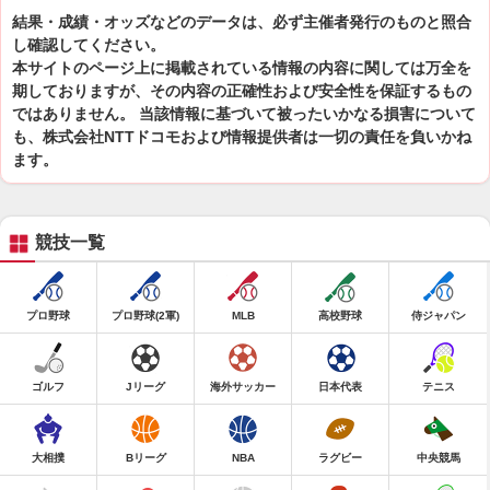
結果・成績・オッズなどのデータは、必ず主催者発行のものと照合
し確認してください。
本サイトのページ上に掲載されている情報の内容に関しては万全を
期しておりますが、その内容の正確性および安全性を保証するもの
ではありません。 当該情報に基づいて被ったいかなる損害について
も、株式会社NTTドコモおよび情報提供者は一切の責任を負いかね
ます。
競技一覧
プロ野球
プロ野球(2軍)
MLB
高校野球
侍ジャパン
ゴルフ
Jリーグ
海外サッカー
日本代表
テニス
大相撲
Bリーグ
NBA
ラグビー
中央競馬