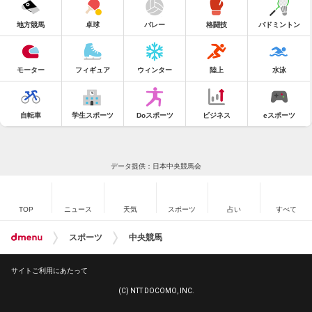
地方競馬
卓球
バレー
格闘技
バドミントン
モーター
フィギュア
ウィンター
陸上
水泳
自転車
学生スポーツ
Doスポーツ
ビジネス
eスポーツ
データ提供：日本中央競馬会
TOP
ニュース
天気
スポーツ
占い
すべて
スポーツ
中央競馬
サイトご利用にあたって
(C) NTT DOCOMO, INC.