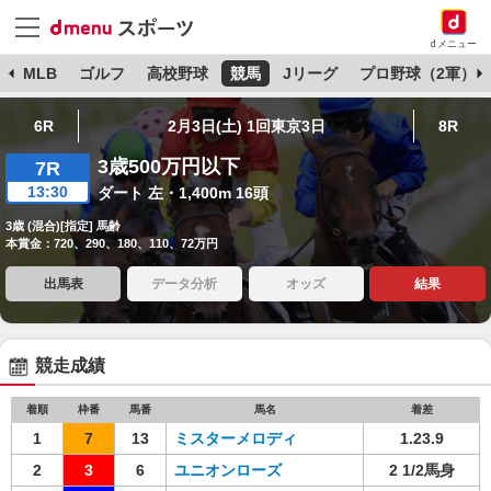
dメニュー
球
MLB
ゴルフ
高校野球
競馬
Jリーグ
プロ野球（2軍）
6R
2月3日(土) 1回東京3日
8R
3歳500万円以下
7R
13:30
ダート 左・1,400m 16頭
3歳 (混合)[指定] 馬齢
本賞金：720、290、180、110、72万円
出馬表
データ分析
オッズ
結果
競走成績
着順
枠番
馬番
馬名
着差
1
7
13
ミスターメロディ
1.23.9
2
3
6
ユニオンローズ
2 1/2馬身