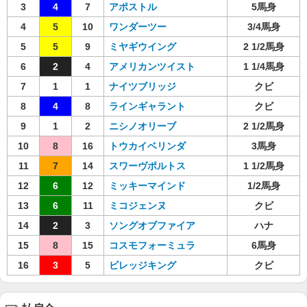
3
4
7
アポストル
5馬身
4
5
10
ワンダーツー
3/4馬身
5
5
9
ミヤギウイング
2 1/2馬身
6
2
4
アメリカンツイスト
1 1/4馬身
7
1
1
ナイツブリッジ
クビ
8
4
8
ラインギャラント
クビ
9
1
2
ニシノオリーブ
2 1/2馬身
10
8
16
トウカイベリンダ
3馬身
11
7
14
スワーヴポルトス
1 1/2馬身
12
6
12
ミッキーマインド
1/2馬身
13
6
11
ミコジェンヌ
クビ
14
2
3
ソングオブファイア
ハナ
15
8
15
コスモフォーミュラ
6馬身
16
3
5
ビレッジキング
クビ