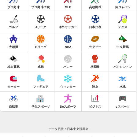
プロ野球
プロ野球(2軍)
MLB
高校野球
侍ジャパン
ゴルフ
Jリーグ
海外サッカー
日本代表
テニス
大相撲
Bリーグ
NBA
ラグビー
中央競馬
地方競馬
卓球
バレー
格闘技
バドミントン
モーター
フィギュア
ウィンター
陸上
水泳
自転車
学生スポーツ
Doスポーツ
ビジネス
eスポーツ
データ提供：日本中央競馬会