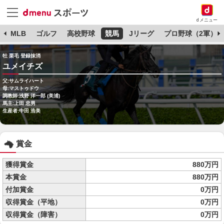
dメニュー
球
MLB
ゴルフ
高校野球
競馬
Jリーグ
プロ野球（2軍）
牡 栗毛 登録抹消
ユメイチズ
父:サムライハート
母:マストゥドウ
調教師:浅野 洋一郎 (美浦)
馬主:上田 忠男
生産者:中田 浩美
賞金
獲得賞金
880万円
本賞金
880万円
付加賞金
0万円
収得賞金（平地）
0万円
収得賞金（障害）
0万円