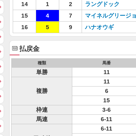
14
1
2
ラングドック
15
4
7
マイネルグリージ
16
5
9
ハナオウギ
払戻金
種類
馬番
単勝
11
11
複勝
6
15
枠連
3-6
馬連
6-11
6-11