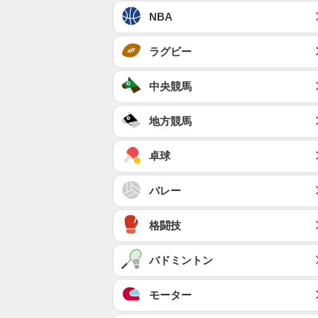
NBA
ラグビー
中央競馬
地方競馬
卓球
バレー
格闘技
バドミントン
モーター