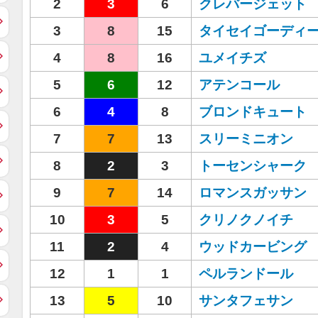
2
3
6
クレバージェット
3
8
15
タイセイゴーディ
4
8
16
ユメイチズ
5
6
12
アテンコール
6
4
8
ブロンドキュート
7
7
13
スリーミニオン
8
2
3
トーセンシャーク
9
7
14
ロマンスガッサン
10
3
5
クリノクノイチ
11
2
4
ウッドカービング
12
1
1
ペルランドール
13
5
10
サンタフェサン