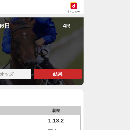
dメニュー
山6日
4R
オッズ
結果
着差
1.13.2