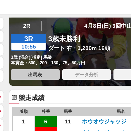
2R
4月8日(日) 3回中
3R
3歳未勝利
10:55
ダート 右・1,200m 16頭
3歳 (混合)[指定] 馬齢
本賞金：500、200、130、75、50万円
出馬表
データ分析
競走成績
着順
枠番
馬番
馬名
1
6
11
ホウオウジャッジ