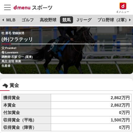
dメニュー
球
MLB
ゴルフ
高校野球
競馬
Jリーグ
プロ野球（2軍）
牡 栗毛 登録抹消
(外)フラテッリ
父:Frankel
母:Lovetorn
調教師:石坂 公一 (栗東)
馬主:吉田 和美
生産者:
賞金
獲得賞金
2,862万円
本賞金
2,862万円
付加賞金
0万円
収得賞金（平地）
1,500万円
収得賞金（障害）
0万円