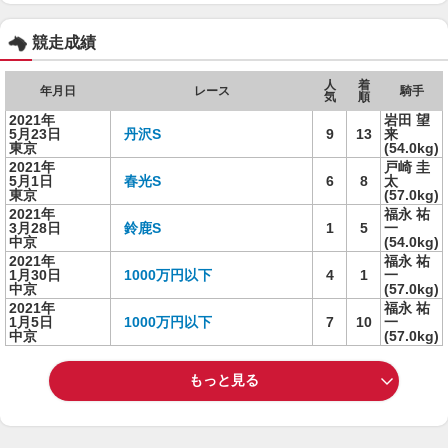
競走成績
人
着
年月日
レース
騎手
気
順
2021年
岩田 望
5月23日
丹沢S
9
13
来
東京
(54.0kg)
2021年
戸崎 圭
5月1日
春光S
6
8
太
東京
(57.0kg)
2021年
福永 祐
3月28日
鈴鹿S
1
5
一
中京
(54.0kg)
2021年
福永 祐
1月30日
1000万円以下
4
1
一
中京
(57.0kg)
2021年
福永 祐
1月5日
1000万円以下
7
10
一
中京
(57.0kg)
もっと見る