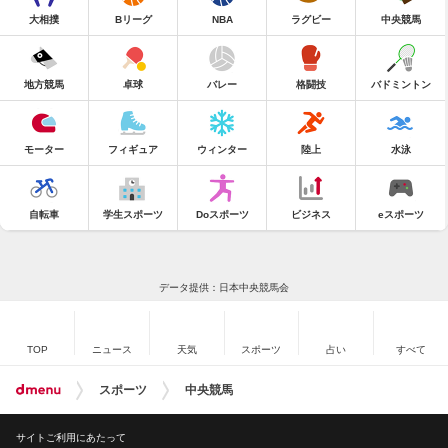
大相撲
Bリーグ
NBA
ラグビー
中央競馬
地方競馬
卓球
バレー
格闘技
バドミントン
モーター
フィギュア
ウィンター
陸上
水泳
自転車
学生スポーツ
Doスポーツ
ビジネス
eスポーツ
データ提供：日本中央競馬会
TOP
ニュース
天気
スポーツ
占い
すべて
スポーツ
中央競馬
サイトご利用にあたって