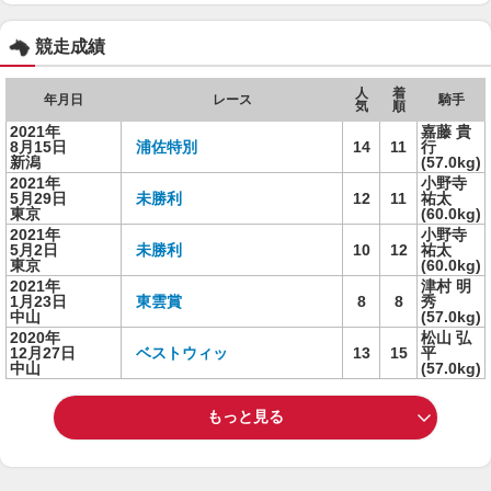
競走成績
人
着
年月日
レース
騎手
気
順
2021年
嘉藤 貴
8月15日
浦佐特別
14
11
行
新潟
(57.0kg)
2021年
小野寺
5月29日
未勝利
12
11
祐太
東京
(60.0kg)
2021年
小野寺
5月2日
未勝利
10
12
祐太
東京
(60.0kg)
2021年
津村 明
1月23日
東雲賞
8
8
秀
中山
(57.0kg)
2020年
松山 弘
12月27日
ベストウィッ
13
15
平
中山
(57.0kg)
もっと見る