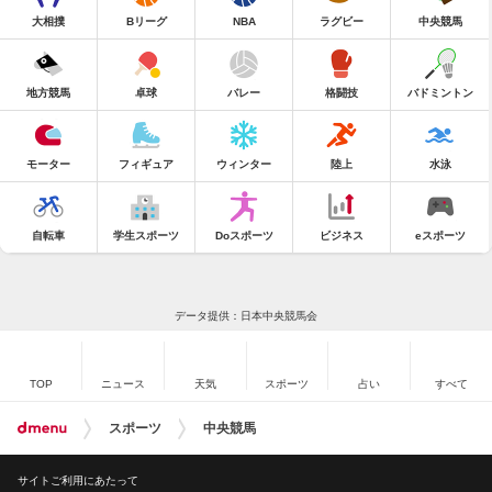
大相撲
Bリーグ
NBA
ラグビー
中央競馬
地方競馬
卓球
バレー
格闘技
バドミントン
モーター
フィギュア
ウィンター
陸上
水泳
自転車
学生スポーツ
Doスポーツ
ビジネス
eスポーツ
データ提供：日本中央競馬会
TOP
ニュース
天気
スポーツ
占い
すべて
スポーツ
中央競馬
サイトご利用にあたって