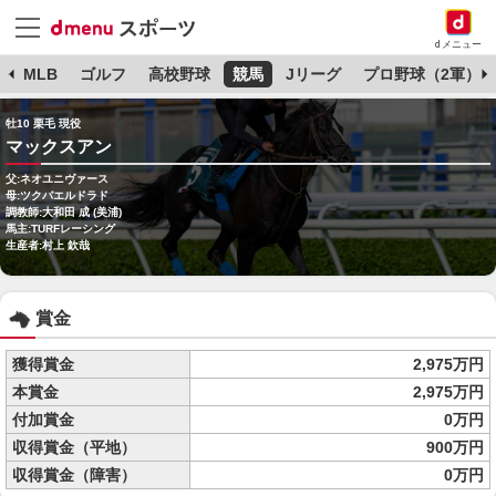
dメニュー
球
MLB
ゴルフ
高校野球
競馬
Jリーグ
プロ野球（2軍）
牡10 栗毛 現役
マックスアン
父:ネオユニヴァース
母:ツクバエルドラド
調教師:大和田 成 (美浦)
馬主:TURFレーシング
生産者:村上 欽哉
賞金
獲得賞金
2,975万円
本賞金
2,975万円
付加賞金
0万円
収得賞金（平地）
900万円
収得賞金（障害）
0万円