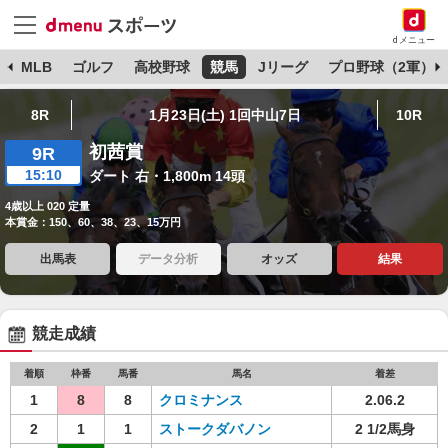
dメニュー
球
MLB
ゴルフ
高校野球
競馬
Jリーグ
プロ野球（2軍）
8R
1月23日(土) 1回中山7日
10R
初茜賞
9R
15:10
ダート 右・1,800m 14頭
4歳以上 020 定量
本賞金：150、60、38、23、15万円
出馬表
データ分析
オッズ
結果
競走成績
着順
枠番
馬番
馬名
着差
1
8
8
クロミナンス
2.06.2
2
1
1
ストークダバノン
2 1/2馬身