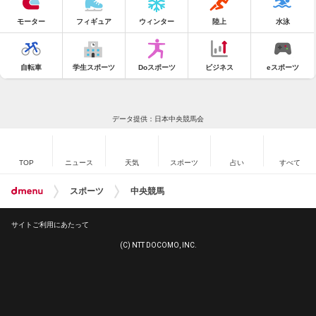
モーター
フィギュア
ウィンター
陸上
水泳
自転車
学生スポーツ
Doスポーツ
ビジネス
eスポーツ
データ提供：日本中央競馬会
TOP
ニュース
天気
スポーツ
占い
すべて
スポーツ
中央競馬
サイトご利用にあたって
(C) NTT DOCOMO, INC.