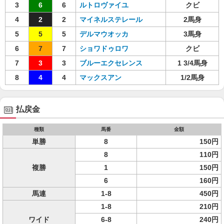
3
6
6
ルトロヴァイユ
クビ
4
2
2
マイネルステレール
2馬身
5
5
5
デルマウオッカ
3馬身
6
7
7
ショワドゥロワ
クビ
7
3
3
ブルーエクセレンス
1 3/4馬身
8
4
4
マックスアン
1/2馬身
払戻金
種類
馬番
金額
単勝
8
150円
8
110円
複勝
1
150円
6
160円
馬連
1-8
450円
1-8
210円
ワイド
6-8
240円