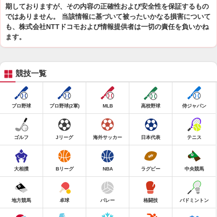
期しておりますが、その内容の正確性および安全性を保証するもの
ではありません。 当該情報に基づいて被ったいかなる損害について
も、株式会社NTTドコモおよび情報提供者は一切の責任を負いかね
ます。
競技一覧
プロ野球
プロ野球(2軍)
MLB
高校野球
侍ジャパン
ゴルフ
Jリーグ
海外サッカー
日本代表
テニス
大相撲
Bリーグ
NBA
ラグビー
中央競馬
地方競馬
卓球
バレー
格闘技
バドミントン