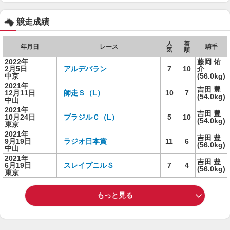
競走成績
人
着
年月日
レース
騎手
気
順
2022年
藤岡 佑
2月5日
アルデバラン
7
10
介
中京
(56.0kg)
2021年
吉田 豊
12月11日
師走Ｓ（L）
10
7
(54.0kg)
中山
2021年
吉田 豊
10月24日
ブラジルＣ（L）
5
10
(54.0kg)
東京
2021年
吉田 豊
9月19日
ラジオ日本賞
11
6
(56.0kg)
中山
2021年
吉田 豊
6月19日
スレイプニルＳ
7
4
(56.0kg)
東京
もっと見る