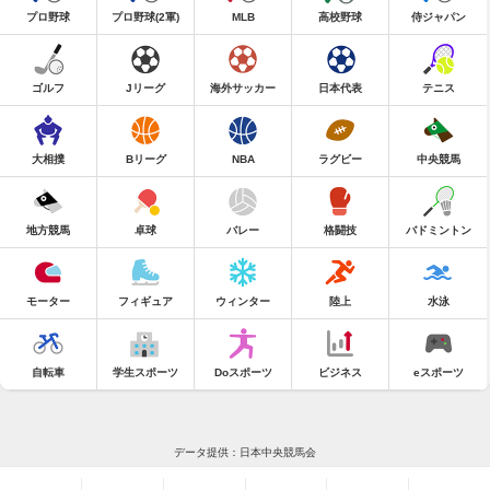
プロ野球
プロ野球(2軍)
MLB
高校野球
侍ジャパン
ゴルフ
Jリーグ
海外サッカー
日本代表
テニス
大相撲
Bリーグ
NBA
ラグビー
中央競馬
地方競馬
卓球
バレー
格闘技
バドミントン
モーター
フィギュア
ウィンター
陸上
水泳
自転車
学生スポーツ
Doスポーツ
ビジネス
eスポーツ
データ提供：日本中央競馬会