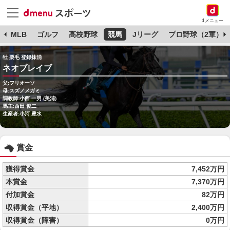
dメニュー
球
MLB
ゴルフ
高校野球
競馬
Jリーグ
プロ野球（2軍）
牡 栗毛 登録抹消
ネオブレイブ
父:フリオーソ
母:スズノメガミ
調教師:小西 一男 (美浦)
馬主:西田 俊二
生産者:小河 豊水
賞金
獲得賞金
7,452万円
本賞金
7,370万円
付加賞金
82万円
収得賞金（平地）
2,400万円
収得賞金（障害）
0万円