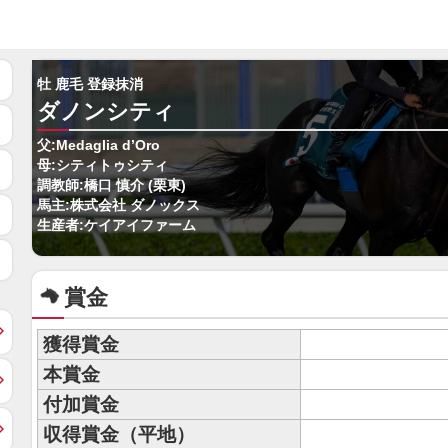
牡 鹿毛 登録抹消
ダノンシティ
父:Medaglia d’Oro
母:シティトゥシティ
調教師:橋口 慎介 (栗東)
馬主:株式会社 ダノックス
生産者:ケイアイファーム
賞金
獲得賞金
本賞金
付加賞金
収得賞金（平地）