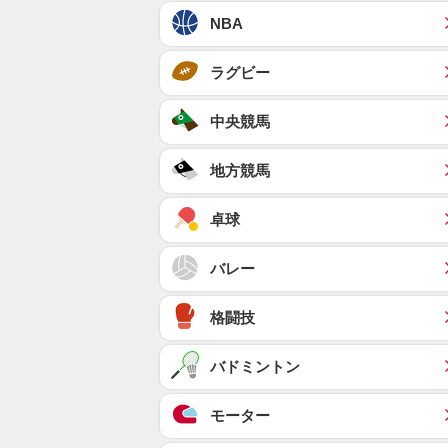
NBA
ラグビー
中央競馬
地方競馬
卓球
バレー
格闘技
バドミントン
モーター