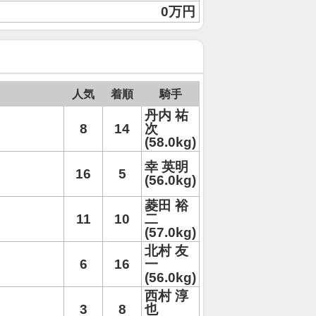
0万円
人気
着順
騎手
丹内 祐
8
14
次
(58.0kg)
幸 英明
16
5
(56.0kg)
菱田 裕
11
10
二
(57.0kg)
北村 友
6
16
一
(56.0kg)
西村 淳
3
8
也