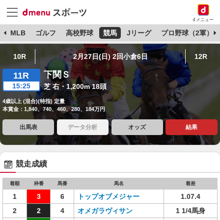
dメニュー
球
MLB
ゴルフ
高校野球
競馬
Jリーグ
プロ野球（2軍）
10R
2月27日(日) 2回小倉6日
12R
下関Ｓ
11R
15:25
芝 右・1,200m 18頭
4歳以上 (混合)(特指) 定量
本賞金：1,840、740、460、280、184万円
出馬表
データ分析
オッズ
結果
競走成績
着順
枠番
馬番
馬名
着差
1
3
6
トップオブメジャー
1.07.4
2
2
4
オメガラヴィサン
1 1/4馬身