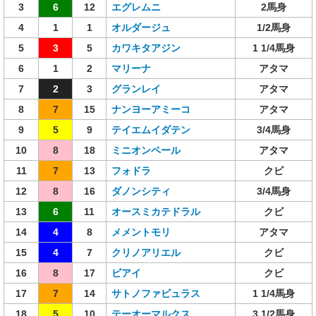
3
6
12
エグレムニ
2馬身
4
1
1
オルダージュ
1/2馬身
5
3
5
カワキタアジン
1 1/4馬身
6
1
2
マリーナ
アタマ
7
2
3
グランレイ
アタマ
8
7
15
ナンヨーアミーコ
アタマ
9
5
9
テイエムイダテン
3/4馬身
10
8
18
ミニオンペール
アタマ
11
7
13
フォドラ
クビ
12
8
16
ダノンシティ
3/4馬身
13
6
11
オースミカテドラル
クビ
14
4
8
メメントモリ
アタマ
15
4
7
クリノアリエル
クビ
16
8
17
ビアイ
クビ
17
7
14
サトノファビュラス
1 1/4馬身
18
5
10
テーオーマルクス
3 1/2馬身