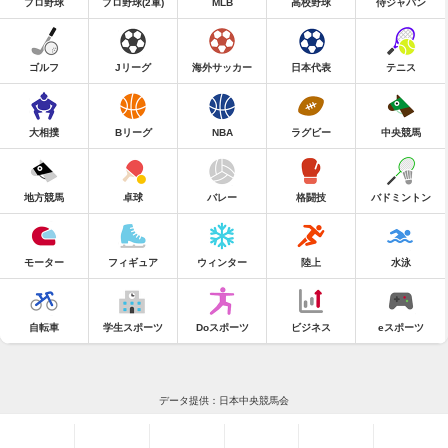
プロ野球
プロ野球(2軍)
MLB
高校野球
侍ジャパン
ゴルフ
Jリーグ
海外サッカー
日本代表
テニス
大相撲
Bリーグ
NBA
ラグビー
中央競馬
地方競馬
卓球
バレー
格闘技
バドミントン
モーター
フィギュア
ウィンター
陸上
水泳
自転車
学生スポーツ
Doスポーツ
ビジネス
eスポーツ
データ提供：日本中央競馬会