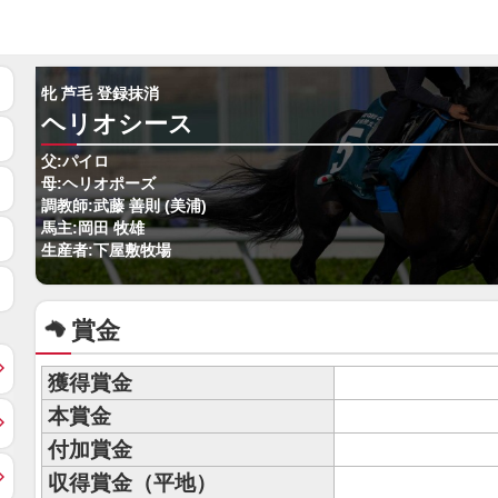
牝 芦毛 登録抹消
ヘリオシース
父:パイロ
母:ヘリオポーズ
調教師:武藤 善則 (美浦)
馬主:岡田 牧雄
生産者:下屋敷牧場
賞金
獲得賞金
本賞金
付加賞金
収得賞金（平地）