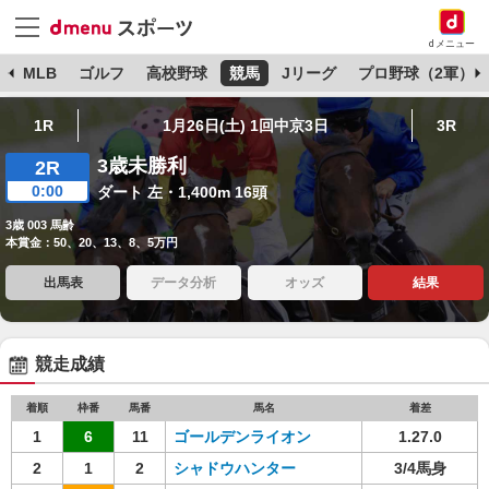
dメニュー
球
MLB
ゴルフ
高校野球
競馬
Jリーグ
プロ野球（2軍）
1R
1月26日(土) 1回中京3日
3R
3歳未勝利
2R
0:00
ダート 左・1,400m 16頭
3歳 003 馬齢
本賞金：50、20、13、8、5万円
出馬表
データ分析
オッズ
結果
競走成績
着順
枠番
馬番
馬名
着差
1
6
11
ゴールデンライオン
1.27.0
2
1
2
シャドウハンター
3/4馬身