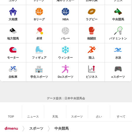
ゴルフ
Jリーグ
海外サッカー
日本代表
テニス
大相撲
Bリーグ
NBA
ラグビー
中央競馬
地方競馬
卓球
バレー
格闘技
バドミントン
モーター
フィギュア
ウィンター
陸上
水泳
自転車
学生スポーツ
Doスポーツ
ビジネス
eスポーツ
データ提供：日本中央競馬会
TOP
ニュース
天気
スポーツ
占い
すべて
スポーツ
中央競馬