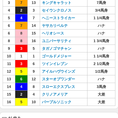
3
7
13
キングキャラット
7馬身
4
2
3
セイウンクロノス
3/4馬身
5
4
7
ヘニーストライカー
1 1/4馬身
6
7
14
ヤサカリベルテ
ハナ
6
8
15
ヘリオシース
ハナ
8
8
16
ユニバーサリティ
1 3/4馬身
9
3
5
タガノゴマチャン
ハナ
10
1
1
ゴールドメジャー
1 1/4馬身
11
3
6
ツインイレブン
2 1/2馬身
12
5
9
アイルハヴウインズ
1/2馬身
13
6
12
スターオブワンダー
ハナ
14
4
8
スローエクスプレス
3馬身
15
2
4
クリノアメリア
大差
16
5
10
パープルソニック
大差