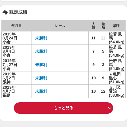
競走成績
人
着
年月日
レース
騎手
気
順
2019年
松若 風
8月24日
未勝利
11
11
馬
小倉
(54.0kg)
2019年
松若 風
8月4日
未勝利
7
5
馬
小倉
(54.0kg)
2019年
松若 風
7月27日
未勝利
9
3
馬
小倉
(54.0kg)
2019年
▲亀田
6月2日
未勝利
10
9
温心
阪神
(51.0kg)
2019年
☆川又
4月7日
未勝利
10
12
賢治
福島
(53.0kg)
もっと見る