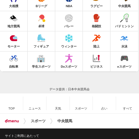
大相撲
Bリーグ
NBA
ラグビー
中央競馬
地方競馬
卓球
バレー
格闘技
バドミントン
モーター
フィギュア
ウィンター
陸上
水泳
自転車
学生スポーツ
Doスポーツ
ビジネス
eスポーツ
データ提供：日本中央競馬会
TOP
ニュース
天気
スポーツ
占い
すべて
スポーツ
中央競馬
サイトご利用にあたって