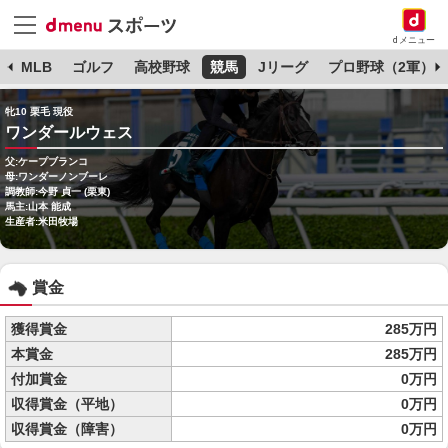
dメニュー
球
MLB
ゴルフ
高校野球
競馬
Jリーグ
プロ野球（2軍）
牝10 栗毛 現役
ワンダールウェス
父:ケープブランコ
母:ワンダーノンブーレ
調教師:今野 貞一 (栗東)
馬主:山本 能成
生産者:米田牧場
賞金
獲得賞金
285万円
本賞金
285万円
付加賞金
0万円
収得賞金（平地）
0万円
収得賞金（障害）
0万円