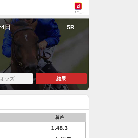
dメニュー
倉4日
5R
オッズ
結果
着差
1.48.3