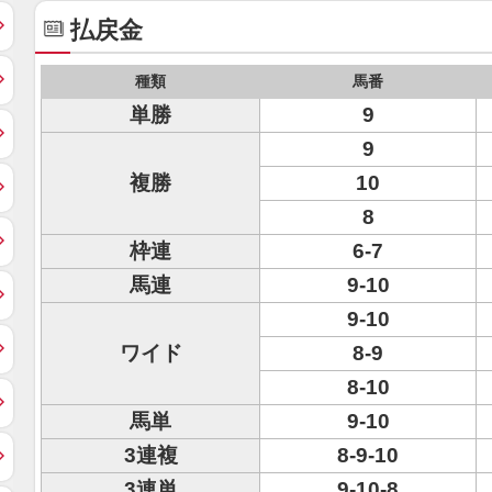
払戻金
種類
馬番
単勝
9
9
複勝
10
8
枠連
6-7
馬連
9-10
9-10
ワイド
8-9
8-10
馬単
9-10
3連複
8-9-10
3連単
9-10-8