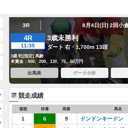
3R
8月4日(日) 2回小
4R
3歳未勝利
11:35
ダート 右・1,700m 13頭
3歳 牝[指定] 馬齢
本賞金：500、200、130、75、50万円
出馬表
データ分析
競走成績
着順
枠番
馬番
馬名
1
6
9
ドンドンキードン