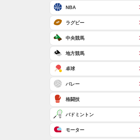
NBA
ラグビー
中央競馬
地方競馬
卓球
バレー
格闘技
バドミントン
モーター