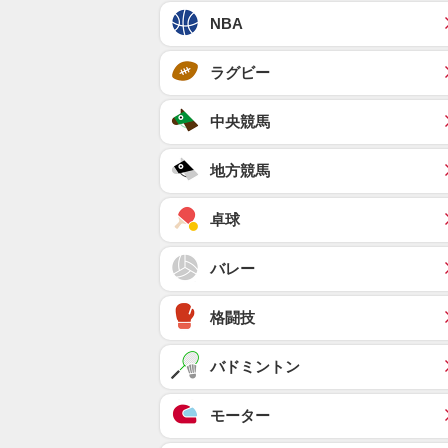
NBA
ラグビー
中央競馬
地方競馬
卓球
バレー
格闘技
バドミントン
モーター