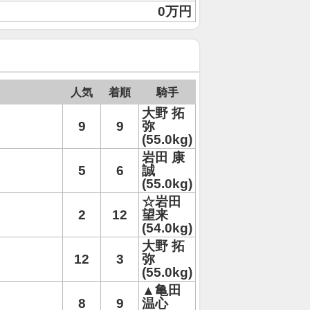
0万円
人気
着順
騎手
大野 拓
9
9
弥
(55.0kg)
岩田 康
5
6
誠
(55.0kg)
☆岩田
2
12
望来
(54.0kg)
大野 拓
12
3
弥
(55.0kg)
▲亀田
8
9
温心