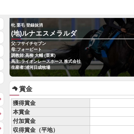
牝 栗毛 登録抹消
(地)ルナエスメラルダ
父:フサイチセブン
母:フォービート
調教師:高柳 大輔 (栗東)
馬主:ライオンレースホース 株式会社
生産者:浦河日成牧場
賞金
獲得賞金
本賞金
付加賞金
収得賞金（平地）