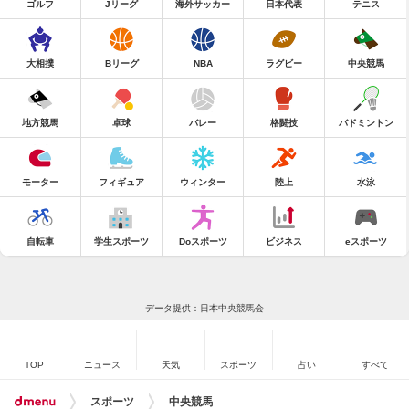
ゴルフ
Jリーグ
海外サッカー
日本代表
テニス
大相撲
Bリーグ
NBA
ラグビー
中央競馬
地方競馬
卓球
バレー
格闘技
バドミントン
モーター
フィギュア
ウィンター
陸上
水泳
自転車
学生スポーツ
Doスポーツ
ビジネス
eスポーツ
データ提供：日本中央競馬会
TOP
ニュース
天気
スポーツ
占い
すべて
スポーツ
中央競馬