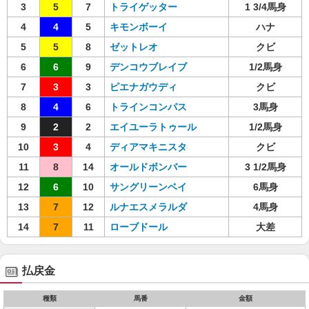
3
5
7
トライゲッター
1 3/4馬身
4
4
5
キモンボーイ
ハナ
5
5
8
ゼットレオ
クビ
6
6
9
デンコウブレイブ
1/2馬身
7
3
3
ピエナガウディ
クビ
8
4
6
トラインコンパス
3馬身
9
2
2
エイユーラトゥール
1/2馬身
10
3
4
ディアマキニスタ
クビ
11
8
14
オールドボンバー
3 1/2馬身
12
6
10
サングリーンベイ
6馬身
13
7
12
ルナエスメラルダ
4馬身
14
7
11
ローブドール
大差
払戻金
種類
馬番
金額