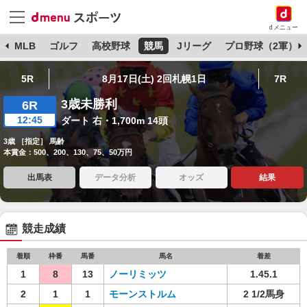
dメニュー
球
MLB
ゴルフ
高校野球
競馬
Jリーグ
プロ野球（2軍）
5R
8月17日(土) 2回札幌1日
7R
3歳未勝利
6R
12:45
ダート 右・1,700m 14頭
3歳 ［指定］ 馬齢
本賞金：500、200、130、75、50万円
出馬表
データ分析
オッズ
結果
競走成績
着順
枠番
馬番
馬名
着差
1
8
13
ノーリミッツ
1.45.1
2
1
1
モーンストルム
2 1/2馬身