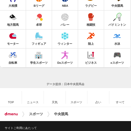
大相撲
Bリーグ
NBA
ラグビー
中央競馬
地方競馬
卓球
バレー
格闘技
バドミントン
モーター
フィギュア
ウィンター
陸上
水泳
自転車
学生スポーツ
Doスポーツ
ビジネス
eスポーツ
データ提供：日本中央競馬会
TOP
ニュース
天気
スポーツ
占い
すべて
スポーツ
中央競馬
サイトご利用にあたって