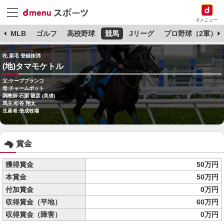
dメニュー
球
MLB
ゴルフ
高校野球
競馬
Jリーグ
プロ野球（2軍）
牝 栗毛 登録抹消
(地)タマモケトル
父:ケープブランコ
母:チャームポット
調教師:石栗 龍彦 (美浦)
馬主:松谷 翔太
生産者:信成牧場
賞金
獲得賞金
50万円
本賞金
50万円
付加賞金
0万円
収得賞金（平地）
60万円
収得賞金（障害）
0万円