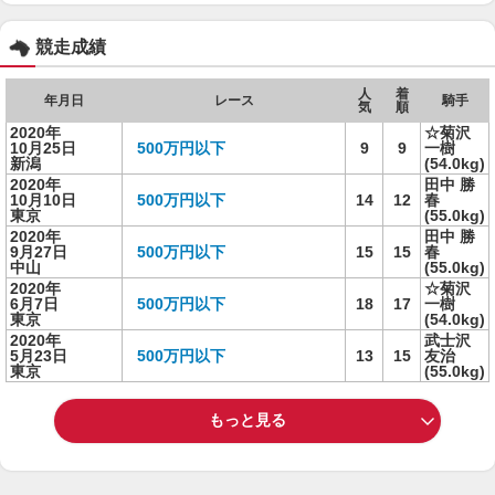
競走成績
人
着
年月日
レース
騎手
気
順
2020年
☆菊沢
10月25日
500万円以下
9
9
一樹
新潟
(54.0kg)
2020年
田中 勝
10月10日
500万円以下
14
12
春
東京
(55.0kg)
2020年
田中 勝
9月27日
500万円以下
15
15
春
中山
(55.0kg)
2020年
☆菊沢
6月7日
500万円以下
18
17
一樹
東京
(54.0kg)
2020年
武士沢
5月23日
500万円以下
13
15
友治
東京
(55.0kg)
もっと見る