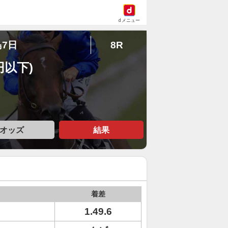
dメニュー
島7日
8R
円以下)
オッズ
結果
着差
1.49.6