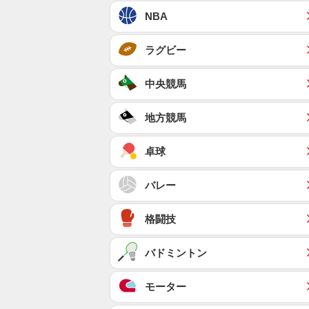
NBA
ラグビー
中央競馬
地方競馬
卓球
バレー
格闘技
バドミントン
モーター