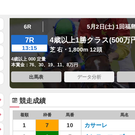
6R
5月2日(土) 1回福
7R
4歳以上1勝クラス(500万
13:15
芝 右・1,800m 12頭
4歳以上 000 定量
本賞金：76、30、19、11、8万円
出馬表
データ分析
競走成績
着順
枠番
馬番
馬名
1
7
10
カサーレ