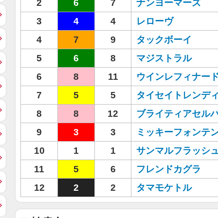
2
6
7
ナンヨーマーズ
3
4
4
レローヴ
4
7
9
タックボーイ
5
6
8
マジストラル
6
8
11
ウインレフィナー
7
5
5
タイセイトレンデ
8
8
12
ブライティアセル
9
3
3
ミッキーフォンテ
10
1
1
サンマルフラッシ
11
5
6
フレンドカグラ
12
2
2
タマモケトル