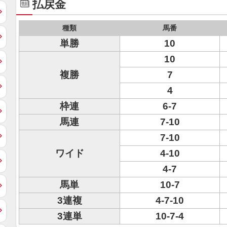
払戻金
種類
馬番
単勝
10
10
複勝
7
4
枠連
6-7
馬連
7-10
7-10
ワイド
4-10
4-7
馬単
10-7
3連複
4-7-10
3連単
10-7-4