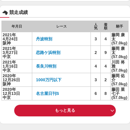
競走成績
人
着
年月日
レース
騎手
気
順
2021年
藤岡 康
4月24日
丹波特別
3
4
太
阪神
(57.0kg)
2021年
藤岡 康
3月27日
恋路ケ浜特別
2
9
太
中京
(57.0kg)
2021年
川田 将
1月16日
長良川特別
4
4
雅
中京
(57.0kg)
2020年
藤岡 佑
12月26日
1000万円以下
3
2
介
阪神
(57.0kg)
2020年
藤田 菜
12月13日
名古屋日刊S
6
8
七子
中京
(57.0kg)
もっと見る