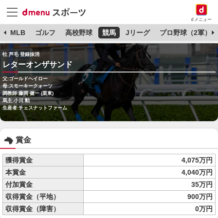
dメニュー
球
MLB
ゴルフ
高校野球
競馬
Jリーグ
プロ野球（2軍）
牡 芦毛 登録抹消
レターオンザサンド
父:ゴールドヘイロー
母:スモーキークォーツ
調教師:藤岡 健一 (栗東)
馬主:小川 勲
生産者:チェスナットファーム
賞金
獲得賞金
4,075万円
本賞金
4,040万円
付加賞金
35万円
収得賞金（平地）
900万円
収得賞金（障害）
0万円