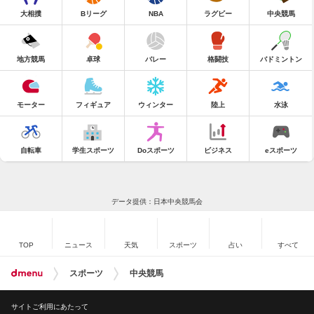
大相撲
Bリーグ
NBA
ラグビー
中央競馬
地方競馬
卓球
バレー
格闘技
バドミントン
モーター
フィギュア
ウィンター
陸上
水泳
自転車
学生スポーツ
Doスポーツ
ビジネス
eスポーツ
データ提供：日本中央競馬会
TOP
ニュース
天気
スポーツ
占い
すべて
スポーツ
中央競馬
サイトご利用にあたって