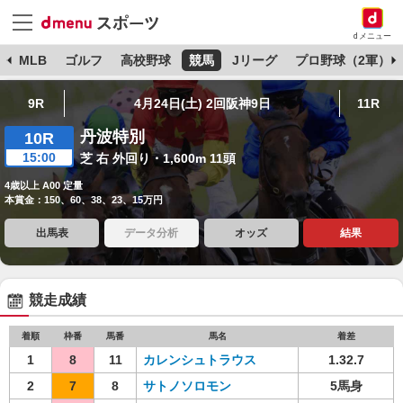
dメニュー
球
MLB
ゴルフ
高校野球
競馬
Jリーグ
プロ野球（2軍）
9R
4月24日(土) 2回阪神9日
11R
丹波特別
10R
15:00
芝 右 外回り・1,600m 11頭
4歳以上 A00 定量
本賞金：150、60、38、23、15万円
出馬表
データ分析
オッズ
結果
競走成績
着順
枠番
馬番
馬名
着差
1
8
11
カレンシュトラウス
1.32.7
2
7
8
サトノソロモン
5馬身