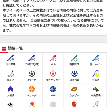
結果・成績・オッズなどのデータは、必ず主催者発行のものと照合
し確認してください。
本サイトのページ上に掲載されている情報の内容に関しては万全を
期しておりますが、その内容の正確性および安全性を保証するもの
ではありません。 当該情報に基づいて被ったいかなる損害について
も、株式会社NTTドコモおよび情報提供者は一切の責任を負いかね
ます。
競技一覧
プロ野球
プロ野球(2軍)
MLB
高校野球
侍ジャパン
ゴルフ
Jリーグ
海外サッカー
日本代表
テニス
大相撲
Bリーグ
NBA
ラグビー
中央競馬