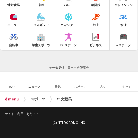
地方競馬
卓球
バレー
格闘技
バドミントン
モーター
フィギュア
ウィンター
陸上
水泳
自転車
学生スポーツ
Doスポーツ
ビジネス
eスポーツ
データ提供：日本中央競馬会
TOP
ニュース
天気
スポーツ
占い
すべて
スポーツ
中央競馬
サイトご利用にあたって
(C) NTT DOCOMO, INC.