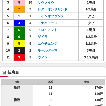
3
8
10
サヴァイヴ
1馬身
4
7
9
レターオンザサンド
1/2馬身
5
1
1
ラインオブダンス
クビ
6
4
4
ドナキアーロ
クビ
7
6
6
トロイメント
1馬身
8
6
7
ザイラ
1/2馬身
9
5
5
ユウチェンジ
1/2馬身
10
2
2
ルールダーマ
3馬身
11
3
3
ヴィント
3 1/2馬身
払戻金
種類
馬番
金額
単勝
11
170円
11
110円
複勝
8
140円