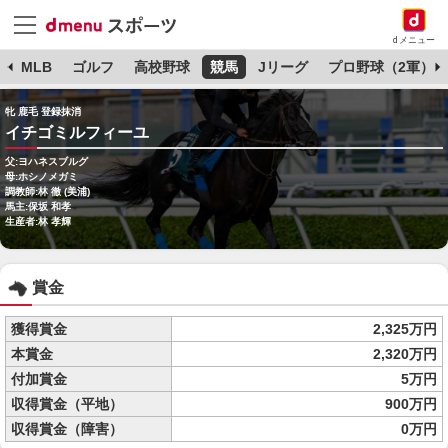
dメニュー
球
MLB
ゴルフ
高校野球
競馬
Jリーグ
プロ野球（2軍）
牝 鹿毛 登録抹消
イチゴミルフィーユ
父:ヨハネスブルグ
母:ホシノメガミ
調教師:林 徹 (美浦)
馬主:保坂 和孝
生産者:林 孝輝
賞金
獲得賞金
2,325万円
本賞金
2,320万円
付加賞金
5万円
収得賞金（平地）
900万円
収得賞金（障害）
0万円