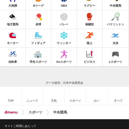
大相撲
Bリーグ
NBA
ラグビー
中央競馬
地方競馬
卓球
バレー
格闘技
バドミントン
モーター
フィギュア
ウィンター
陸上
水泳
自転車
学生スポーツ
Doスポーツ
ビジネス
eスポーツ
データ提供：日本中央競馬会
TOP
ニュース
天気
スポーツ
占い
すべて
スポーツ
中央競馬
サイトご利用にあたって