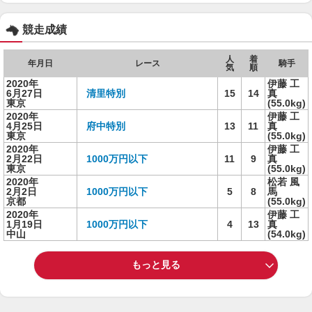
競走成績
人
着
年月日
レース
騎手
気
順
2020年
伊藤 工
6月27日
清里特別
15
14
真
東京
(55.0kg)
2020年
伊藤 工
4月25日
府中特別
13
11
真
東京
(55.0kg)
2020年
伊藤 工
2月22日
1000万円以下
11
9
真
東京
(55.0kg)
2020年
松若 風
2月2日
1000万円以下
5
8
馬
京都
(55.0kg)
2020年
伊藤 工
1月19日
1000万円以下
4
13
真
中山
(54.0kg)
もっと見る