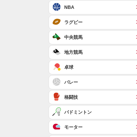
NBA
ラグビー
中央競馬
地方競馬
卓球
バレー
格闘技
バドミントン
モーター