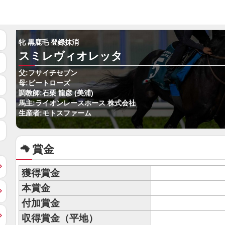
牝 黒鹿毛 登録抹消
スミレヴィオレッタ
父:フサイチセブン
母:ビートローズ
調教師:石栗 龍彦 (美浦)
馬主:ライオンレースホース 株式会社
生産者:モトスファーム
賞金
獲得賞金
本賞金
付加賞金
収得賞金（平地）