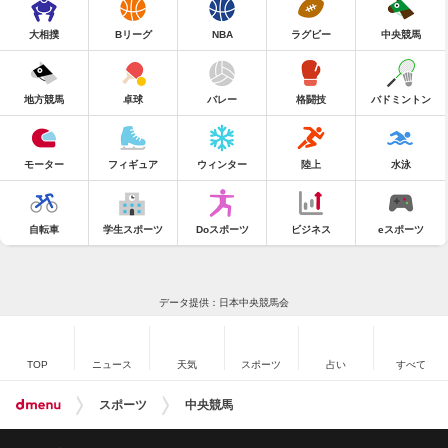
大相撲
Bリーグ
NBA
ラグビー
中央競馬
地方競馬
卓球
バレー
格闘技
バドミントン
モーター
フィギュア
ウィンター
陸上
水泳
自転車
学生スポーツ
Doスポーツ
ビジネス
eスポーツ
データ提供：日本中央競馬会
TOP
ニュース
天気
スポーツ
占い
すべて
スポーツ
中央競馬