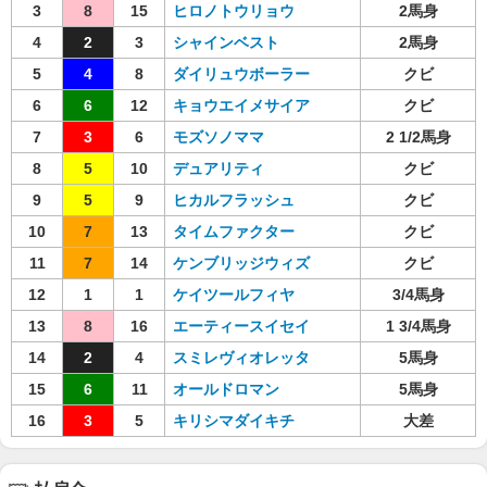
3
8
15
ヒロノトウリョウ
2馬身
4
2
3
シャインベスト
2馬身
5
4
8
ダイリュウボーラー
クビ
6
6
12
キョウエイメサイア
クビ
7
3
6
モズソノママ
2 1/2馬身
8
5
10
デュアリティ
クビ
9
5
9
ヒカルフラッシュ
クビ
10
7
13
タイムファクター
クビ
11
7
14
ケンブリッジウィズ
クビ
12
1
1
ケイツールフィヤ
3/4馬身
13
8
16
エーティースイセイ
1 3/4馬身
14
2
4
スミレヴィオレッタ
5馬身
15
6
11
オールドロマン
5馬身
16
3
5
キリシマダイキチ
大差