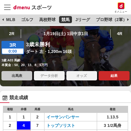
dメニュー
球
MLB
ゴルフ
高校野球
競馬
Jリーグ
プロ野球（2軍）
2R
1月19日(土) 1回中京1日
4R
3歳未勝利
3R
0:00
ダート 左・1,200m 16頭
3歳 A03 馬齢
本賞金：50、20、13、8、5万円
出馬表
データ分析
オッズ
結果
競走成績
着順
枠番
馬番
馬名
着差
1
1
2
イーサンパンサー
1.13.5
2
4
7
トップソリスト
3 1/2馬身