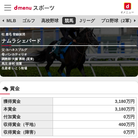
dメニュー
球
MLB
ゴルフ
高校野球
競馬
Jリーグ
プロ野球（2軍）
牡 鹿毛 登録抹消
ナムラシェパード
父:ヨハネスブルグ
母:パンカティリオ
調教師:大橋 勇樹 (栗東)
馬主:奈村 信重
生産者:いとう牧場
賞金
獲得賞金
3,180万円
本賞金
3,180万円
付加賞金
0万円
収得賞金（平地）
400万円
収得賞金（障害）
0万円