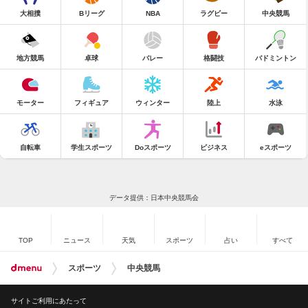
大相撲
Bリーグ
NBA
ラグビー
中央競馬
地方競馬
卓球
バレー
格闘技
バドミントン
モーター
フィギュア
ウィンター
陸上
水泳
自転車
学生スポーツ
Doスポーツ
ビジネス
eスポーツ
データ提供：日本中央競馬会
TOP
ニュース
天気
スポーツ
占い
すべて
スポーツ
中央競馬
サイトご利用にあたって