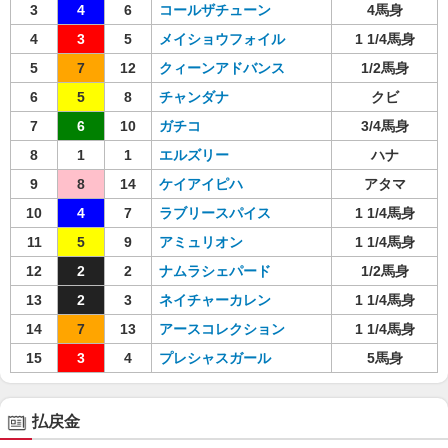
3
4
6
コールザチューン
4馬身
4
3
5
メイショウフォイル
1 1/4馬身
5
7
12
クィーンアドバンス
1/2馬身
6
5
8
チャンダナ
クビ
7
6
10
ガチコ
3/4馬身
8
1
1
エルズリー
ハナ
9
8
14
ケイアイピハ
アタマ
10
4
7
ラブリースパイス
1 1/4馬身
11
5
9
アミュリオン
1 1/4馬身
12
2
2
ナムラシェパード
1/2馬身
13
2
3
ネイチャーカレン
1 1/4馬身
14
7
13
アースコレクション
1 1/4馬身
15
3
4
プレシャスガール
5馬身
払戻金