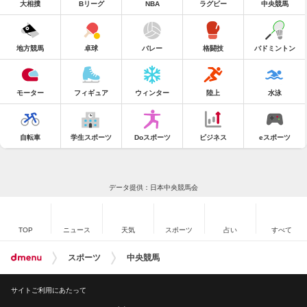
大相撲
Bリーグ
NBA
ラグビー
中央競馬
地方競馬
卓球
バレー
格闘技
バドミントン
モーター
フィギュア
ウィンター
陸上
水泳
自転車
学生スポーツ
Doスポーツ
ビジネス
eスポーツ
データ提供：日本中央競馬会
TOP
ニュース
天気
スポーツ
占い
すべて
スポーツ
中央競馬
サイトご利用にあたって