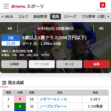
dメニュー
球
MLB
ゴルフ
高校野球
競馬
Jリーグ
プロ野球（2軍）
6R
8月9日(日) 2回新潟6日
8R
3歳以上1勝クラス(500万円以下)
7R
13:30
ダート 左・1,200m 15頭
3歳以上 (混合)[指定] 定量
本賞金：760、300、190、110、76万円
出馬表
データ分析
オッズ
結果
競走成績
着順
枠番
馬番
馬名
着差
1
8
15
メモワールミノル
1.10.1
2
6
11
ノーブルプルート
1 1/4馬身