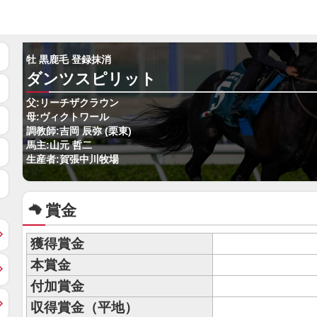
牡 黒鹿毛 登録抹消
ダンツスピリット
父:リーチザクラウン
母:ヴィクトワール
調教師:吉岡 辰弥 (栗東)
馬主:山元 哲二
生産者:賀張中川牧場
賞金
獲得賞金
本賞金
付加賞金
収得賞金（平地）