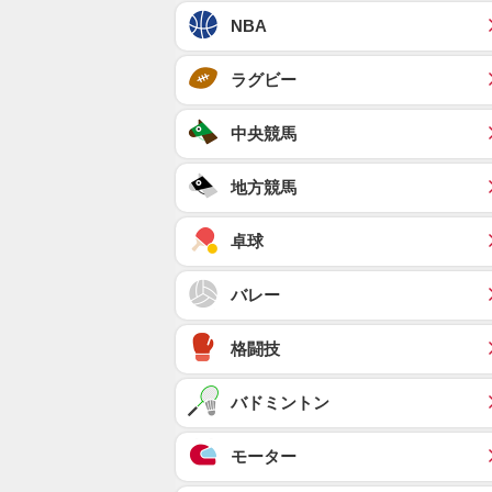
NBA
ラグビー
中央競馬
地方競馬
卓球
バレー
格闘技
バドミントン
モーター