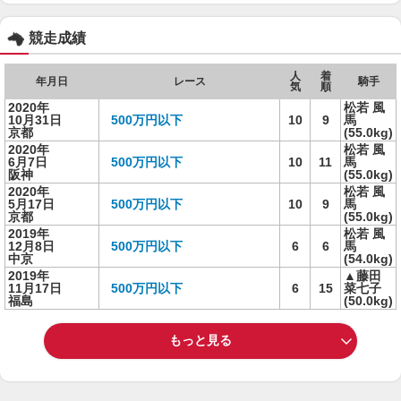
競走成績
人
着
年月日
レース
騎手
気
順
2020年
松若 風
10月31日
500万円以下
10
9
馬
京都
(55.0kg)
2020年
松若 風
6月7日
500万円以下
10
11
馬
阪神
(55.0kg)
2020年
松若 風
5月17日
500万円以下
10
9
馬
京都
(55.0kg)
2019年
松若 風
12月8日
500万円以下
6
6
馬
中京
(54.0kg)
2019年
▲藤田
11月17日
500万円以下
6
15
菜七子
福島
(50.0kg)
もっと見る