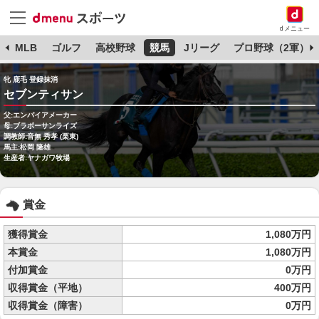
dメニュー
球
MLB
ゴルフ
高校野球
競馬
Jリーグ
プロ野球（2軍）
牝 鹿毛 登録抹消
セブンティサン
父:エンパイアメーカー
母:ブラボーサンライズ
調教師:音無 秀孝 (栗東)
馬主:松岡 隆雄
生産者:ヤナガワ牧場
賞金
獲得賞金
1,080万円
本賞金
1,080万円
付加賞金
0万円
収得賞金（平地）
400万円
収得賞金（障害）
0万円