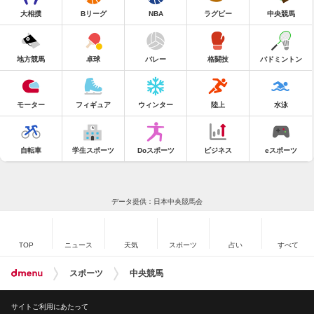
大相撲
Bリーグ
NBA
ラグビー
中央競馬
地方競馬
卓球
バレー
格闘技
バドミントン
モーター
フィギュア
ウィンター
陸上
水泳
自転車
学生スポーツ
Doスポーツ
ビジネス
eスポーツ
データ提供：日本中央競馬会
TOP
ニュース
天気
スポーツ
占い
すべて
スポーツ
中央競馬
サイトご利用にあたって