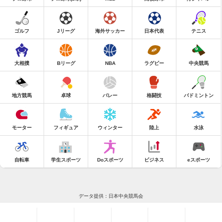
ゴルフ
Jリーグ
海外サッカー
日本代表
テニス
大相撲
Bリーグ
NBA
ラグビー
中央競馬
地方競馬
卓球
バレー
格闘技
バドミントン
モーター
フィギュア
ウィンター
陸上
水泳
自転車
学生スポーツ
Doスポーツ
ビジネス
eスポーツ
データ提供：日本中央競馬会