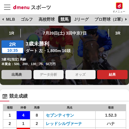
dメニュー
球
MLB
ゴルフ
高校野球
競馬
Jリーグ
プロ野球（2軍）
1R
7月20日(土) 3回中京7日
3R
3歳未勝利
2R
10:35
ダート 左・1,800m 16頭
3歳 牝[指定] 馬齢
本賞金：500、200、130、75、50万円
出馬表
データ分析
オッズ
結果
競走成績
着順
枠番
馬番
馬名
着差
1
4
8
セブンティサン
1.52.3
2
1
2
レッドシルヴァーナ
ハナ