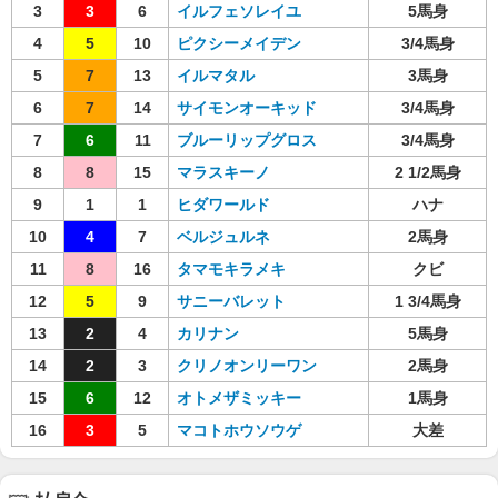
3
3
6
イルフェソレイユ
5馬身
4
5
10
ピクシーメイデン
3/4馬身
5
7
13
イルマタル
3馬身
6
7
14
サイモンオーキッド
3/4馬身
7
6
11
ブルーリップグロス
3/4馬身
8
8
15
マラスキーノ
2 1/2馬身
9
1
1
ヒダワールド
ハナ
10
4
7
ベルジュルネ
2馬身
11
8
16
タマモキラメキ
クビ
12
5
9
サニーバレット
1 3/4馬身
13
2
4
カリナン
5馬身
14
2
3
クリノオンリーワン
2馬身
15
6
12
オトメザミッキー
1馬身
16
3
5
マコトホウソウゲ
大差