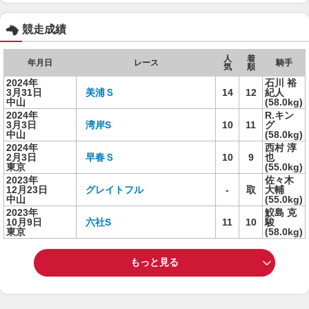
競走成績
人
着
年月日
レース
騎手
気
順
2024年
石川 裕
3月31日
美浦Ｓ
14
12
紀人
中山
(58.0kg)
2024年
R.キン
3月3日
湾岸S
10
11
グ
中山
(58.0kg)
2024年
西村 淳
2月3日
早春Ｓ
10
9
也
東京
(55.0kg)
2023年
佐々木
12月23日
グレイトフル
-
取
大輔
中山
(55.0kg)
2023年
鮫島 克
10月9日
六社S
11
10
駿
東京
(58.0kg)
もっと見る