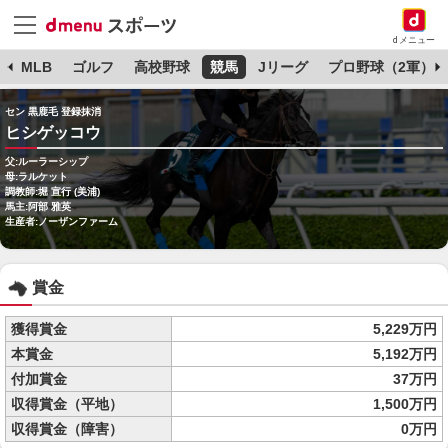
dメニュー
球
MLB
ゴルフ
高校野球
競馬
Jリーグ
プロ野球（2軍）
セン 黒鹿毛 登録抹消
ヒシゲッコウ
父:ルーラーシップ
母:ラルケット
調教師:堀 宣行 (美浦)
馬主:阿部 雅英
生産者:ノーザンファーム
賞金
獲得賞金
5,229万円
本賞金
5,192万円
付加賞金
37万円
収得賞金（平地）
1,500万円
収得賞金（障害）
0万円