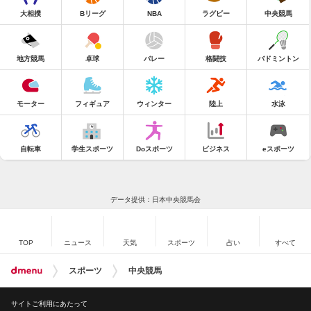
大相撲
Bリーグ
NBA
ラグビー
中央競馬
地方競馬
卓球
バレー
格闘技
バドミントン
モーター
フィギュア
ウィンター
陸上
水泳
自転車
学生スポーツ
Doスポーツ
ビジネス
eスポーツ
データ提供：日本中央競馬会
TOP
ニュース
天気
スポーツ
占い
すべて
スポーツ
中央競馬
サイトご利用にあたって